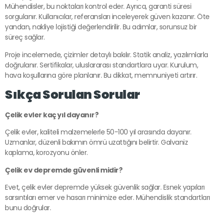
Mühendisler, bu noktaları kontrol eder. Ayrıca, garanti süresi
sorgulanır. Kullanıcılar, referansları inceleyerek güven kazanır. Öte
yandan, nakliye lojistiği değerlendirilir. Bu adımlar, sorunsuz bir
süreç sağlar.
Proje incelemede, çizimler detaylı bakılır. Statik analiz, yazılımlarla
doğrulanır. Sertifikalar, uluslararası standartlara uyar. Kurulum,
hava koşullarına göre planlanır. Bu dikkat, memnuniyeti artırır.
Sıkça Sorulan Sorular
Çelik evler kaç yıl dayanır?
Çelik evler, kaliteli malzemelerle 50-100 yıl arasında dayanır.
Uzmanlar, düzenli bakımın ömrü uzattığını belirtir. Galvaniz
kaplama, korozyonu önler.
Çelik ev depremde güvenli midir?
Evet, çelik evler depremde yüksek güvenlik sağlar. Esnek yapıları
sarsıntıları emer ve hasarı minimize eder. Mühendislik standartları
bunu doğrular.