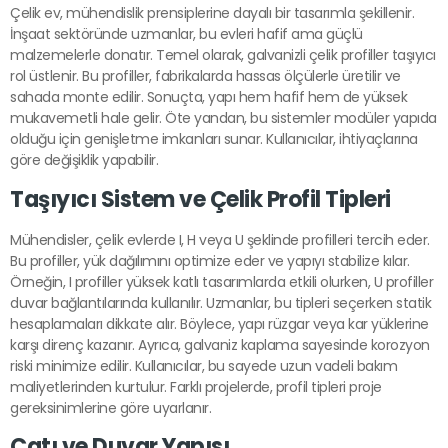
Çelik ev, mühendislik prensiplerine dayalı bir tasarımla şekillenir.
İnşaat sektöründe uzmanlar, bu evleri hafif ama güçlü
malzemelerle donatır. Temel olarak, galvanizli çelik profiller taşıyıcı
rol üstlenir. Bu profiller, fabrikalarda hassas ölçülerle üretilir ve
sahada monte edilir. Sonuçta, yapı hem hafif hem de yüksek
mukavemetli hale gelir. Öte yandan, bu sistemler modüler yapıda
olduğu için genişletme imkanları sunar. Kullanıcılar, ihtiyaçlarına
göre değişiklik yapabilir.
Taşıyıcı Sistem ve Çelik Profil Tipleri
Mühendisler, çelik evlerde I, H veya U şeklinde profilleri tercih eder.
Bu profiller, yük dağılımını optimize eder ve yapıyı stabilize kılar.
Örneğin, I profiller yüksek katlı tasarımlarda etkili olurken, U profiller
duvar bağlantılarında kullanılır. Uzmanlar, bu tipleri seçerken statik
hesaplamaları dikkate alır. Böylece, yapı rüzgar veya kar yüklerine
karşı direnç kazanır. Ayrıca, galvaniz kaplama sayesinde korozyon
riski minimize edilir. Kullanıcılar, bu sayede uzun vadeli bakım
maliyetlerinden kurtulur. Farklı projelerde, profil tipleri proje
gereksinimlerine göre uyarlanır.
Çatı ve Duvar Yapısı