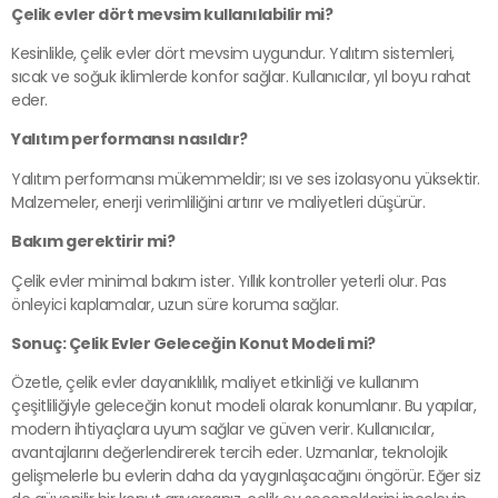
Çelik evler dört mevsim kullanılabilir mi?
Kesinlikle, çelik evler dört mevsim uygundur. Yalıtım sistemleri,
sıcak ve soğuk iklimlerde konfor sağlar. Kullanıcılar, yıl boyu rahat
eder.
Yalıtım performansı nasıldır?
Yalıtım performansı mükemmeldir; ısı ve ses izolasyonu yüksektir.
Malzemeler, enerji verimliliğini artırır ve maliyetleri düşürür.
Bakım gerektirir mi?
Çelik evler minimal bakım ister. Yıllık kontroller yeterli olur. Pas
önleyici kaplamalar, uzun süre koruma sağlar.
Sonuç: Çelik Evler Geleceğin Konut Modeli mi?
Özetle, çelik evler dayanıklılık, maliyet etkinliği ve kullanım
çeşitliliğiyle geleceğin konut modeli olarak konumlanır. Bu yapılar,
modern ihtiyaçlara uyum sağlar ve güven verir. Kullanıcılar,
avantajlarını değerlendirerek tercih eder. Uzmanlar, teknolojik
gelişmelerle bu evlerin daha da yaygınlaşacağını öngörür. Eğer siz