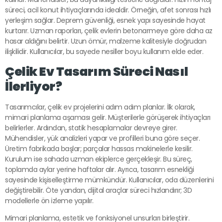
süreci, acil konut ihtiyaçlarında idealdir. Örneğin, afet sonrası hızlı
yerleşim sağlar. Deprem güvenliği, esnek yapı sayesinde hayat
kurtarır. Uzman raporları, çelik evlerin betonarmeye göre daha az
hasar aldığını belirtir. Uzun ömür, malzeme kalitesiyle doğrudan
ilişkilidir. Kullanıcılar, bu sayede nesiller boyu kullanım elde eder.
Çelik Ev Tasarım Süreci Nasıl
İlerliyor?
Tasarımcılar, çelik ev projelerini adım adım planlar. İlk olarak,
mimari planlama aşaması gelir. Müşterilerle görüşerek ihtiyaçları
belirlerler. Ardından, statik hesaplamalar devreye girer.
Mühendisler, yük analizleri yapar ve profilleri buna göre seçer.
Üretim fabrikada başlar; parçalar hassas makinelerle kesilir.
Kurulum ise sahada uzman ekiplerce gerçekleşir. Bu süreç,
toplamda aylar yerine haftalar alır. Ayrıca, tasarım esnekliği
sayesinde kişiselleştirme mümkündür. Kullanıcılar, oda düzenlerini
değiştirebilir. Öte yandan, dijital araçlar süreci hızlandırır; 3D
modellerle ön izleme yapılır.
Mimari planlama, estetik ve fonksiyonel unsurları birleştirir.