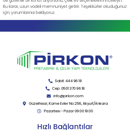
de güvenilir bir konut arıyorsanız, çelik ev seçeneklerini inceleyin.
Bu karar, uzun vadeli memnuniyet getirir. Teşekkürler okuduğunuz
için; yorumlarınızı bekliyoruz.
Sabit: 444 96 18
Cep: 0501 370 96 18
info@pirkon.com
Güzelhisar, Küme Evler No:256, Akyurt/Ankara
Pazartesi - Pazar 09:00 19:00
Hızlı Bağlantılar