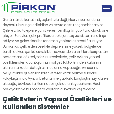
Günümüzde konut ihtiyaçları hızla değişirken, insanlar daha
dayanıklı, hızlı inşa edilebilen ve çevre dostu seçenekler arıyor.
Çelik ev, bu taleplere yanıt veren yenilikçi bir yapı türü olarak öne
çıkıyor. Bu evler, çelik profillerden oluşan taşıyıcı sistemlerle inşa
ediliyor ve geleneksel betonarme yapılara alternatif sunuyor.
Uzmanlar, çelik evleri özellikle deprem riski yüksek bölgelerde
tercih ediyor, çünkü esneklikleri sayesinde sarsıntılara karşı üstün
performans gösteriyorlar. Bu makalede, çelik evlerin yapısal
özelliklerinden avantajlarına, maliyet faktörlerinden kullanım
alanlarına kadar detaylı bir inceleme yapacağız. Amacımız,
okuyuculara güvenilir bilgiler vererek karar verme sürecini
kolaylaştırmak. Ayrıca, betonarme yapılarla karşılaştırmayı da ele
alacağız, böylece farkları net bir şekilde anlayacaksınız. Hadi
başlayalım ve bu modern yapıların dünyasını keşfedelim.
Çelik Evlerin Yapısal Özellikleri ve
Kullanılan Sistemler