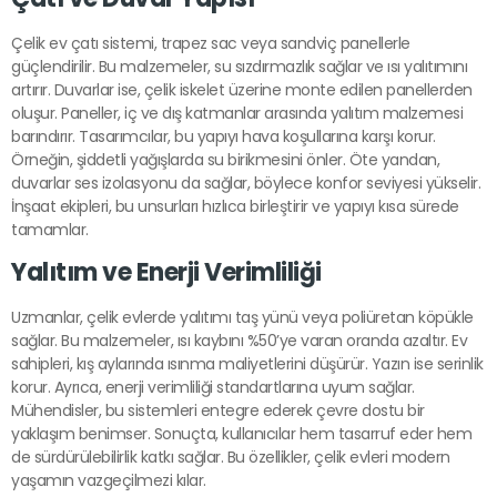
Çelik ev çatı sistemi, trapez sac veya sandviç panellerle
güçlendirilir. Bu malzemeler, su sızdırmazlık sağlar ve ısı yalıtımını
artırır. Duvarlar ise, çelik iskelet üzerine monte edilen panellerden
oluşur. Paneller, iç ve dış katmanlar arasında yalıtım malzemesi
barındırır. Tasarımcılar, bu yapıyı hava koşullarına karşı korur.
Örneğin, şiddetli yağışlarda su birikmesini önler. Öte yandan,
duvarlar ses izolasyonu da sağlar, böylece konfor seviyesi yükselir.
İnşaat ekipleri, bu unsurları hızlıca birleştirir ve yapıyı kısa sürede
tamamlar.
Yalıtım ve Enerji Verimliliği
Uzmanlar, çelik evlerde yalıtımı taş yünü veya poliüretan köpükle
sağlar. Bu malzemeler, ısı kaybını %50’ye varan oranda azaltır. Ev
sahipleri, kış aylarında ısınma maliyetlerini düşürür. Yazın ise serinlik
korur. Ayrıca, enerji verimliliği standartlarına uyum sağlar.
Mühendisler, bu sistemleri entegre ederek çevre dostu bir
yaklaşım benimser. Sonuçta, kullanıcılar hem tasarruf eder hem
de sürdürülebilirlik katkı sağlar. Bu özellikler, çelik evleri modern
yaşamın vazgeçilmezi kılar.