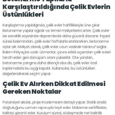
Karşılaştırıldığında Çelik Evlerin
Üstünlükleri
Karşılaştırma yapıldığında, çelik evler hafiflikleriyle öne çıkar.
Betonarme yapılar ağırdır ve temel maliyetlerini artırır. Çelik evler
ise esneklik sayesinde depremlerde daha güvenli davranır. İnşaat
süresi bakımından, çelik evler haftalarla sınırlanırken, betonarme
aylar alır. Maliyet olarak, çelik evler uzun vadede tasarruf sağlar.
Bakım ihtiyaçları azdır. Uzmanlar, çevre etkisi açısından çelik evleri
tercih eder; geri dönüşüm oranı yüksektir. Öte yandan,
betonarme yangına daha dirençli olsa da, çelik evler özel
kaplamalarla bu açığı kapatır. Kullanıcılar, bu üstünlükleri
değerlendirerek seçim yapar.
Çelik Ev Alırken Dikkat Edilmesi
Gereken Noktalar
Potansiyel alıcılar, proje incelemesini detaylı yapar. Statik analiz
doğruluğunu uzman raporuyla teyit eder. Malzeme sertifikaları,
kaliteyi garanti eder. Kurulum süresi, sözleşmede net belirtilir.