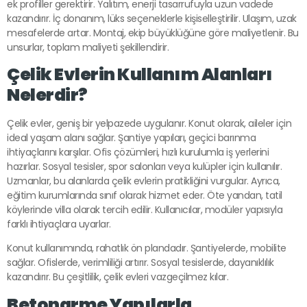
ek profiller gerektirir. Yalıtım, enerji tasarrufuyla uzun vadede
kazandırır. İç donanım, lüks seçeneklerle kişiselleştirilir. Ulaşım, uzak
mesafelerde artar. Montaj, ekip büyüklüğüne göre maliyetlenir. Bu
unsurlar, toplam maliyeti şekillendirir.
Çelik Evlerin Kullanım Alanları
Nelerdir?
Çelik evler, geniş bir yelpazede uygulanır. Konut olarak, aileler için
ideal yaşam alanı sağlar. Şantiye yapıları, geçici barınma
ihtiyaçlarını karşılar. Ofis çözümleri, hızlı kurulumla iş yerlerini
hazırlar. Sosyal tesisler, spor salonları veya kulüpler için kullanılır.
Uzmanlar, bu alanlarda çelik evlerin pratikliğini vurgular. Ayrıca,
eğitim kurumlarında sınıf olarak hizmet eder. Öte yandan, tatil
köylerinde villa olarak tercih edilir. Kullanıcılar, modüler yapısıyla
farklı ihtiyaçlara uyarlar.
Konut kullanımında, rahatlık ön plandadır. Şantiyelerde, mobilite
sağlar. Ofislerde, verimliliği artırır. Sosyal tesislerde, dayanıklılık
kazandırır. Bu çeşitlilik, çelik evleri vazgeçilmez kılar.
Betonarme Yapılarla