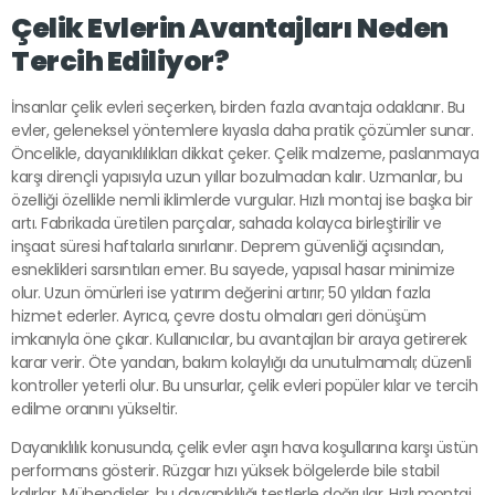
Çelik Evlerin Avantajları Neden
Tercih Ediliyor?
İnsanlar çelik evleri seçerken, birden fazla avantaja odaklanır. Bu
evler, geleneksel yöntemlere kıyasla daha pratik çözümler sunar.
Öncelikle, dayanıklılıkları dikkat çeker. Çelik malzeme, paslanmaya
karşı dirençli yapısıyla uzun yıllar bozulmadan kalır. Uzmanlar, bu
özelliği özellikle nemli iklimlerde vurgular. Hızlı montaj ise başka bir
artı. Fabrikada üretilen parçalar, sahada kolayca birleştirilir ve
inşaat süresi haftalarla sınırlanır. Deprem güvenliği açısından,
esneklikleri sarsıntıları emer. Bu sayede, yapısal hasar minimize
olur. Uzun ömürleri ise yatırım değerini artırır; 50 yıldan fazla
hizmet ederler. Ayrıca, çevre dostu olmaları geri dönüşüm
imkanıyla öne çıkar. Kullanıcılar, bu avantajları bir araya getirerek
karar verir. Öte yandan, bakım kolaylığı da unutulmamalı; düzenli
kontroller yeterli olur. Bu unsurlar, çelik evleri popüler kılar ve tercih
edilme oranını yükseltir.
Dayanıklılık konusunda, çelik evler aşırı hava koşullarına karşı üstün
performans gösterir. Rüzgar hızı yüksek bölgelerde bile stabil
kalırlar. Mühendisler, bu dayanıklılığı testlerle doğrular. Hızlı montaj