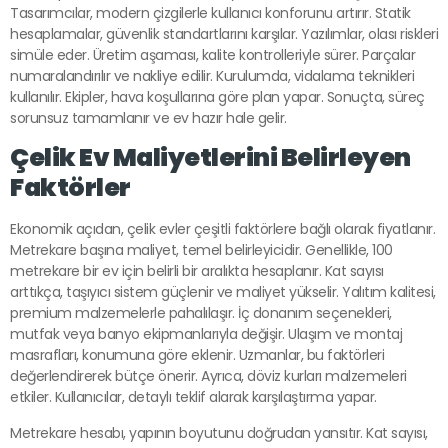
Tasarımcılar, modern çizgilerle kullanıcı konforunu artırır. Statik
hesaplamalar, güvenlik standartlarını karşılar. Yazılımlar, olası riskleri
simüle eder. Üretim aşaması, kalite kontrolleriyle sürer. Parçalar
numaralandırılır ve nakliye edilir. Kurulumda, vidalama teknikleri
kullanılır. Ekipler, hava koşullarına göre plan yapar. Sonuçta, süreç
sorunsuz tamamlanır ve ev hazır hale gelir.
Çelik Ev Maliyetlerini Belirleyen
Faktörler
Ekonomik açıdan, çelik evler çeşitli faktörlere bağlı olarak fiyatlanır.
Metrekare başına maliyet, temel belirleyicidir. Genellikle, 100
metrekare bir ev için belirli bir aralıkta hesaplanır. Kat sayısı
arttıkça, taşıyıcı sistem güçlenir ve maliyet yükselir. Yalıtım kalitesi,
premium malzemelerle pahalılaşır. İç donanım seçenekleri,
mutfak veya banyo ekipmanlarıyla değişir. Ulaşım ve montaj
masrafları, konumuna göre eklenir. Uzmanlar, bu faktörleri
değerlendirerek bütçe önerir. Ayrıca, döviz kurları malzemeleri
etkiler. Kullanıcılar, detaylı teklif alarak karşılaştırma yapar.
Metrekare hesabı, yapının boyutunu doğrudan yansıtır. Kat sayısı,