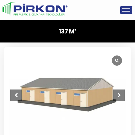
137 M²