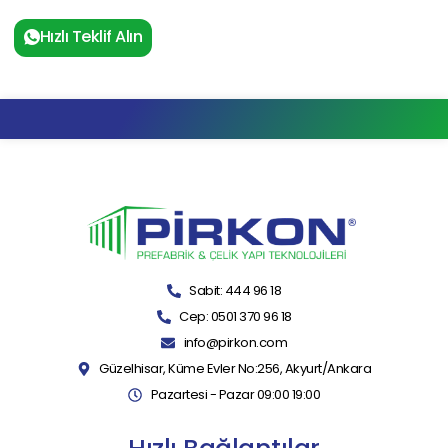
Hızlı Teklif Alın
Sabit: 444 96 18
Cep: 0501 370 96 18
info@pirkon.com
Güzelhisar, Küme Evler No:256, Akyurt/Ankara
Pazartesi - Pazar 09:00 19:00