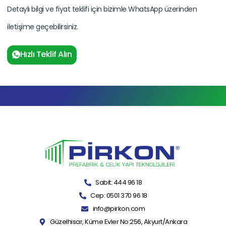
Detaylı bilgi ve fiyat teklifi için bizimle WhatsApp üzerinden
iletişime geçebilirsiniz.
Hızlı Teklif Alın
Sabit: 444 96 18
Cep: 0501 370 96 18
info@pirkon.com
Güzelhisar, Küme Evler No:256, Akyurt/Ankara