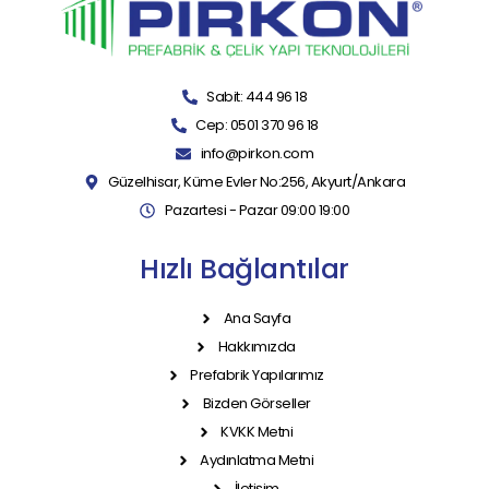
Sabit: 444 96 18
Cep: 0501 370 96 18
info@pirkon.com
Güzelhisar, Küme Evler No:256, Akyurt/Ankara
Pazartesi - Pazar 09:00 19:00
Hızlı Bağlantılar
Ana Sayfa
Hakkımızda
Prefabrik Yapılarımız
Bizden Görseller
KVKK Metni
Aydınlatma Metni
İletişim