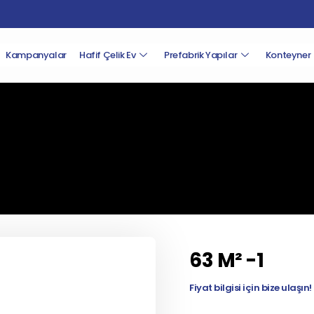
Kampanyalar
Hafif Çelik Ev
Prefabrik Yapılar
Konteyner
63 M² -1
Fiyat bilgisi için bize ulaşın!