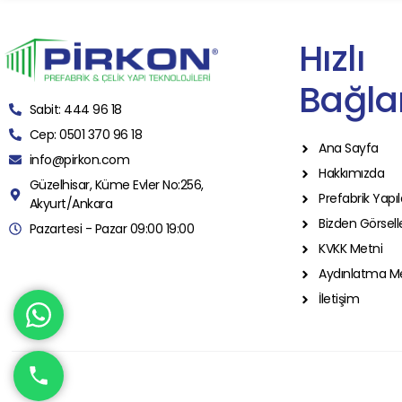
Hızlı
Bağlan
Sabit: 444 96 18
Cep: 0501 370 96 18
Ana Sayfa
info@pirkon.com
Hakkımızda
Güzelhisar, Küme Evler No:256,
Prefabrik Yapıl
Akyurt/Ankara
Bizden Görsell
Pazartesi - Pazar 09:00 19:00
KVKK Metni
Aydınlatma M
İletişim