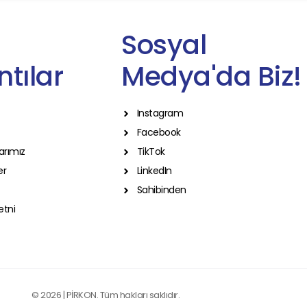
Sosyal
tılar
Medya'da Biz!
Instagram
Facebook
arımız
TikTok
er
LinkedIn
Sahibinden
etni
© 2026 | PİRKON. Tüm hakları saklıdır.