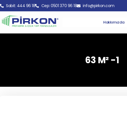
Sabit: 444 96 18
Cep: 0501 370 96 18
info@pirkon.com
Hakkımızda
63 M² -1