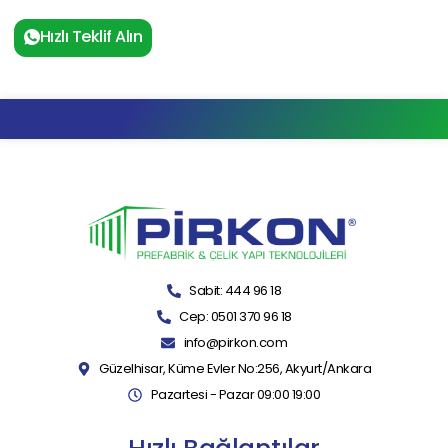
Hızlı Teklif Alın
Sabit: 444 96 18
Cep: 0501 370 96 18
info@pirkon.com
Güzelhisar, Küme Evler No:256, Akyurt/Ankara
Pazartesi - Pazar 09:00 19:00