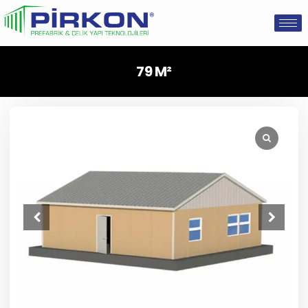
79 M²