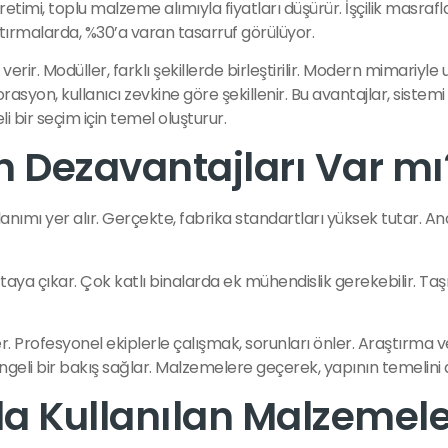
etimi, toplu malzeme alımıyla fiyatları düşürür. İşçilik masrafl
ştırmalarda, %30’a varan tasarruf görülüyor.
verir. Modüller, farklı şekillerde birleştirilir. Modern mimariyl
syon, kullanıcı zevkine göre şekillenir. Bu avantajlar, sistem
i bir seçim için temel oluşturur.
ın Dezavantajları Var mı
anımı yer alır. Gerçekte, fabrika standartları yüksek tutar. Anca
ya çıkar. Çok katlı binalarda ek mühendislik gerekebilir. Taşıma
rofesyonel ekiplerle çalışmak, sorunları önler. Araştırma ve r
, dengeli bir bakış sağlar. Malzemelere geçerek, yapının temelini 
da Kullanılan Malzemele