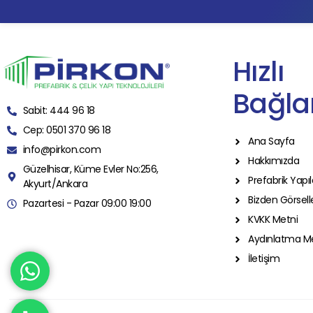
Hızlı
Bağlan
Sabit: 444 96 18
Cep: 0501 370 96 18
Ana Sayfa
info@pirkon.com
Hakkımızda
Güzelhisar, Küme Evler No:256,
Prefabrik Yapıl
Akyurt/Ankara
Bizden Görsell
Pazartesi - Pazar 09:00 19:00
KVKK Metni
Aydınlatma M
İletişim