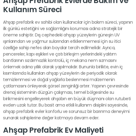
Ahşap Prefabrik Evlerde Bakım ve
Kullanım Süreci
Ahşap prefabrik ev sahibi olan kullanıcılar için bakım süreci, yapının
ilk günkü estetiğini ve sağlamlığını koruması adına stratejik bir
öneme sahiptir. Dış cephedeki ahşap yüzeylerin güneşin UV
ışınlarından ve yağmur sularından etkilenmemesi için su itici
özelliğe sahip nefes alan boyalar tercih edilmelidir. Ayrıca,
pencereler, kapı eşikleri ve çatı birleşim yerlerindeki yalıtım
bantlarının sızdırmazlık kontrolü, iç mekana nem sızmasını
önlemek adına yıllık olarak yapılmalıdır. Bununla birlikte, evin iç
kısımlarında kullanılan ahşap yüzeylerin de periyodik olarak
temizlenmesi ve doğal yağlarla beslenmesi malzemenin
çatlamasını önleyerek görsel zenginliği artırır. Yapının çevresinde
drenaj sisteminin düzgün çalışması, temel bölgesinde su
birikmesini engelleyerek ahşabın en büyük düşmanı olan rutubeti
evden uzak tutar. Bu basit ama etkili kullanım disiplini sayesinde,
ahşap prefabrik evler konforlu ve sorunsuz bir barınma deneyimi
sunarak sahiplerine değer katmaya devam eder.
Ahşap Prefabrik Ev Maliyeti