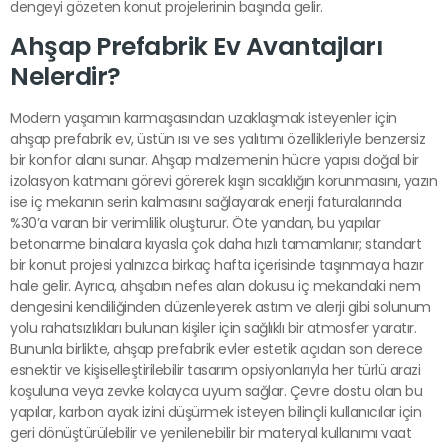
dengeyi gözeten konut projelerinin başında gelir.
Ahşap Prefabrik Ev Avantajları
Nelerdir?
Modern yaşamın karmaşasından uzaklaşmak isteyenler için
ahşap prefabrik ev, üstün ısı ve ses yalıtımı özellikleriyle benzersiz
bir konfor alanı sunar. Ahşap malzemenin hücre yapısı doğal bir
izolasyon katmanı görevi görerek kışın sıcaklığın korunmasını, yazın
ise iç mekanın serin kalmasını sağlayarak enerji faturalarında
%30’a varan bir verimlilik oluşturur. Öte yandan, bu yapılar
betonarme binalara kıyasla çok daha hızlı tamamlanır; standart
bir konut projesi yalnızca birkaç hafta içerisinde taşınmaya hazır
hale gelir. Ayrıca, ahşabın nefes alan dokusu iç mekandaki nem
dengesini kendiliğinden düzenleyerek astım ve alerji gibi solunum
yolu rahatsızlıkları bulunan kişiler için sağlıklı bir atmosfer yaratır.
Bununla birlikte, ahşap prefabrik evler estetik açıdan son derece
esnektir ve kişiselleştirilebilir tasarım opsiyonlarıyla her türlü arazi
koşuluna veya zevke kolayca uyum sağlar. Çevre dostu olan bu
yapılar, karbon ayak izini düşürmek isteyen bilinçli kullanıcılar için
geri dönüştürülebilir ve yenilenebilir bir materyal kullanımı vaat