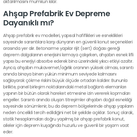
aktarılmasını mümkün kılar.
Ahşap Prefabrik Ev Depreme
Dayanıklı mı?
Ahşap prefabrik ev modelleri, yapısal hafiflikleri ve esneklikleri
sayesinde sarsıntılara karşı dünyanın en güvenli konut seçenekleri
arasında yer alır. Betonarme yapılar rijit (sert) doğası gereği
deprem dalgalarının enerjisini kırmaya çalışırken, ahşabın esnek lifli
yapısı bu enerjiyi absorbe ederek bina üzerindeki yıkıcı etkiyi azaltır.
Ayrıca, ahşabın mukavemet/ağırlık oranının yüksek olması, sarsıntı
anında binaya binen yükün minimum seviyede kalmasını
sağlayarak çökme riskini büyük ölçüde ortadan kaldırır. Bununla
birlikte, panel birleşim noktalarındaki metal bağlantı elemanları
yapının bir bütün olarak hareket etmesine izin vererek kopmaları
engeller. Sarsıntı anında oluşan titreşimler ahşabın doğal esnekliği
sayesinde sönümlenir, bu da deprem bölgelerinde ahşap yapıların
neden öncelikli tercih edildiğini net bir şekilde açıklar. Sonuç olarak,
statik hesaplamaları doğru yapılmış bir ahşap prefabrik konut,
aileler için deprem kuşağında huzurlu ve güvenli bir yaşam vaat
eder.