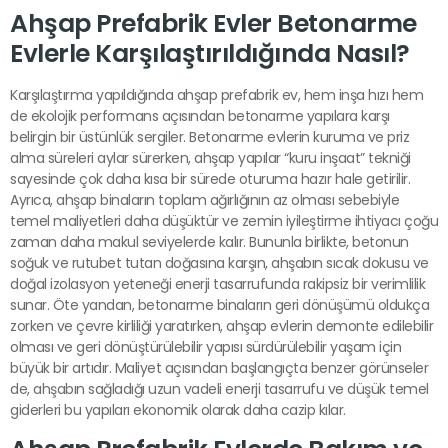
Ahşap Prefabrik Evler Betonarme
Evlerle Karşılaştırıldığında Nasıl?
Karşılaştırma yapıldığında ahşap prefabrik ev, hem inşa hızı hem
de ekolojik performans açısından betonarme yapılara karşı
belirgin bir üstünlük sergiler. Betonarme evlerin kuruma ve priz
alma süreleri aylar sürerken, ahşap yapılar “kuru inşaat” tekniği
sayesinde çok daha kısa bir sürede oturuma hazır hale getirilir.
Ayrıca, ahşap binaların toplam ağırlığının az olması sebebiyle
temel maliyetleri daha düşüktür ve zemin iyileştirme ihtiyacı çoğu
zaman daha makul seviyelerde kalır. Bununla birlikte, betonun
soğuk ve rutubet tutan doğasına karşın, ahşabın sıcak dokusu ve
doğal izolasyon yeteneği enerji tasarrufunda rakipsiz bir verimlilik
sunar. Öte yandan, betonarme binaların geri dönüşümü oldukça
zorken ve çevre kirliliği yaratırken, ahşap evlerin demonte edilebilir
olması ve geri dönüştürülebilir yapısı sürdürülebilir yaşam için
büyük bir artıdır. Maliyet açısından başlangıçta benzer görünseler
de, ahşabın sağladığı uzun vadeli enerji tasarrufu ve düşük temel
giderleri bu yapıları ekonomik olarak daha cazip kılar.