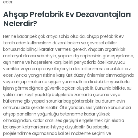
eder.
Ahşap Prefabrik Ev Dezavantajları
Nelerdir?
Her ne kadar pek çok artıya sahip olsa da, ahşap prefabrik ev
tercih eden kullanıcıların düzenli bakım ve çevresel etkiler
konusunda bilinçli kararlar vermesi gerekir. Ahşabın organik bir
materyal olması sebebiyle, yapının dış cephesinin güneş ışınlarına,
aşırı neme ve haşerelere karşı belirli periyotlarla özel koruyucu
vernikler veya emprenye ilaçlarıyla desteklenmesi zorunluluk arz
eder. Ayrıca, yangın riskine karşı üst düzey önlemler alınmadığında
veya ahşap malzeme uygun yanmazlık sınıfındaki kimyasallarla
işlem görmediğinde güvenlik açıkları oluşabilir. Bununla birlikte, su
yalıtımının zayıf yapıldığı bölgelerde zamanla çürüme veya
küflenme gibi yapısal sorunlar baş gösterebilir, bu durum evin
ömrünü ciddi şekilde kısaltır. Öte yandan, ses yalıtımı konusunda
ahşap panellerin yoğunluğu betonarme kadar yüksek
olmadığından, katlar arası ses geçişini engellemek için ekstra
izolasyon katmanlarına ihtiyaç duyulabilir. Bu sebeple,
projelendirme aşamasında kaliteli malzeme seçimi ve