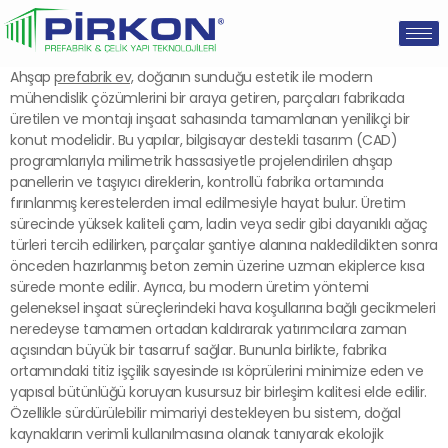
Ahşap
prefabrik ev,
doğanın sunduğu estetik ile modern
mühendislik çözümlerini bir araya getiren, parçaları fabrikada
üretilen ve montajı inşaat sahasında tamamlanan yenilikçi bir
konut modelidir. Bu yapılar, bilgisayar destekli tasarım (CAD)
programlarıyla milimetrik hassasiyetle projelendirilen ahşap
panellerin ve taşıyıcı direklerin, kontrollü fabrika ortamında
fırınlanmış kerestelerden imal edilmesiyle hayat bulur. Üretim
sürecinde yüksek kaliteli çam, ladin veya sedir gibi dayanıklı ağaç
türleri tercih edilirken, parçalar şantiye alanına nakledildikten sonra
önceden hazırlanmış beton zemin üzerine uzman ekiplerce kısa
sürede monte edilir. Ayrıca, bu modern üretim yöntemi
geleneksel inşaat süreçlerindeki hava koşullarına bağlı gecikmeleri
neredeyse tamamen ortadan kaldırarak yatırımcılara zaman
açısından büyük bir tasarruf sağlar. Bununla birlikte, fabrika
ortamındaki titiz işçilik sayesinde ısı köprülerini minimize eden ve
yapısal bütünlüğü koruyan kusursuz bir birleşim kalitesi elde edilir.
Özellikle sürdürülebilir mimariyi destekleyen bu sistem, doğal
kaynakların verimli kullanılmasına olanak tanıyarak ekolojik