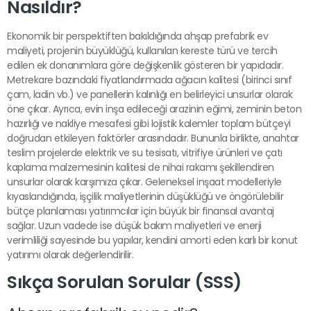
Nasıldır?
Ekonomik bir perspektiften bakıldığında ahşap prefabrik ev
maliyeti, projenin büyüklüğü, kullanılan kereste türü ve tercih
edilen ek donanımlara göre değişkenlik gösteren bir yapıdadır.
Metrekare bazındaki fiyatlandırmada ağacın kalitesi (birinci sınıf
çam, ladin vb.) ve panellerin kalınlığı en belirleyici unsurlar olarak
öne çıkar. Ayrıca, evin inşa edileceği arazinin eğimi, zeminin beton
hazırlığı ve nakliye mesafesi gibi lojistik kalemler toplam bütçeyi
doğrudan etkileyen faktörler arasındadır. Bununla birlikte, anahtar
teslim projelerde elektrik ve su tesisatı, vitrifiye ürünleri ve çatı
kaplama malzemesinin kalitesi de nihai rakamı şekillendiren
unsurlar olarak karşımıza çıkar. Geleneksel inşaat modelleriyle
kıyaslandığında, işçilik maliyetlerinin düşüklüğü ve öngörülebilir
bütçe planlaması yatırımcılar için büyük bir finansal avantaj
sağlar. Uzun vadede ise düşük bakım maliyetleri ve enerji
verimliliği sayesinde bu yapılar, kendini amorti eden karlı bir konut
yatırımı olarak değerlendirilir.
Sıkça Sorulan Sorular (SSS)