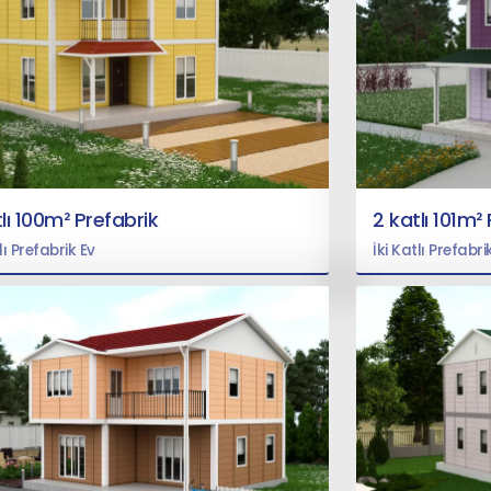
lı 100m² Prefabrik
2 katlı 101m²
lı Prefabrik Ev
İki Katlı Prefabri