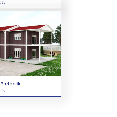
k Ev
 Prefabrik
k Ev