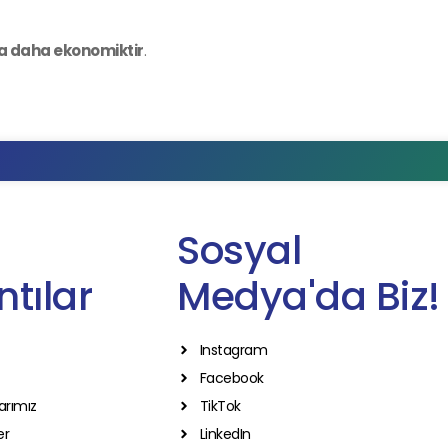
 daha ekonomiktir
.
Sosyal
tılar
Medya'da Biz!
Instagram
Facebook
arımız
TikTok
er
LinkedIn