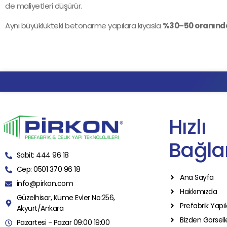
de maliyetleri düşürür.
Aynı büyüklükteki betonarme yapılara kıyasla
%30–50 oranında
Hızlı
Bağlan
Sabit: 444 96 18
Cep: 0501 370 96 18
Ana Sayfa
info@pirkon.com
Hakkımızda
Güzelhisar, Küme Evler No:256,
Prefabrik Yapıl
Akyurt/Ankara
Bizden Görsell
Pazartesi - Pazar 09:00 19:00