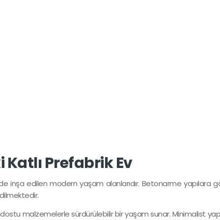
ki Katlı Prefabrik Ev
 sürede inşa edilen modern yaşam alanlarıdır. Betonarme yapılara gö
edilmektedir.
dostu malzemelerle sürdürülebilir bir yaşam sunar. Minimalist yapı