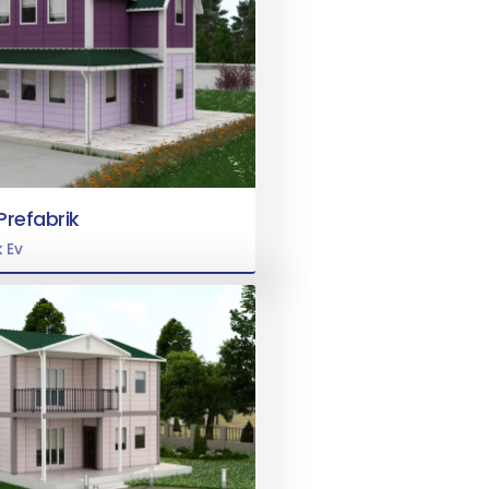
 Prefabrik
k Ev