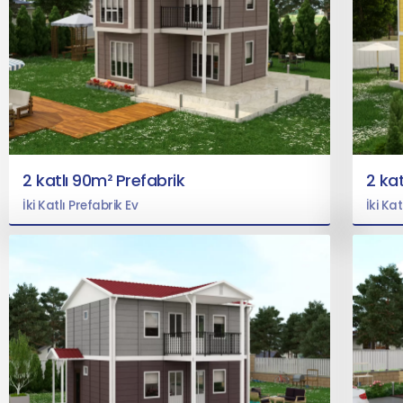
2 katlı 90m² Prefabrik
2 kat
İki Katlı Prefabrik Ev
İki Kat