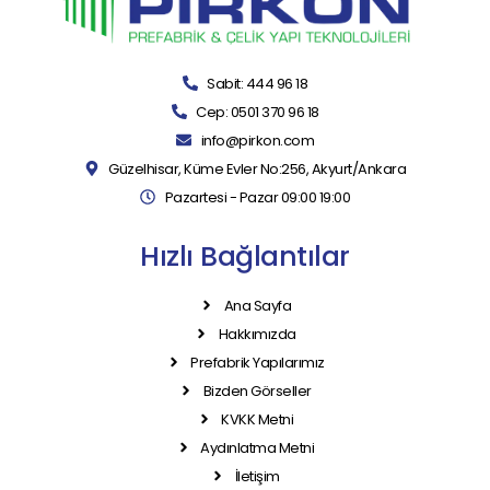
Sabit: 444 96 18
Cep: 0501 370 96 18
info@pirkon.com
Güzelhisar, Küme Evler No:256, Akyurt/Ankara
Pazartesi - Pazar 09:00 19:00
Hızlı Bağlantılar
Ana Sayfa
Hakkımızda
Prefabrik Yapılarımız
Bizden Görseller
KVKK Metni
Aydınlatma Metni
İletişim