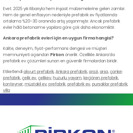
Evet. 2025 yılı itibarıyla hem inşaat malzemelerine gelen zamlar.
Hem de genel enflasyon nedeniyle prefabrik ev fiyatlarında
ortalama %20–30 oranında artış yaşanmıştır. Ancak prefabrik
evler hâlâ betonarme yapılara göre çok daha ekonomiktir.
Ankara prefabrik evleri için en uygun firma hangisi?
Kalite, deneyim, fiyat-performans dengesi ve müşteri
memnuniyeti açısından
Pirkon
önerilir. Özellikle Ankara’da
prefabrik ev çözümleri sunan en güvenilir firmalardan biridir.
Etiketlendi
akyurt prefabrik
,
Ankara prefabrik
,
arazi
,
arsa
,
çankırı
prefabrik
,
çelik ev
,
çelikev
,
huzurlu yaşam
,
keçiören prefabrik
,
konteyner
,
müstakil ev
,
prefabrik
,
prefabrik ev
,
pursaklar prefabrik
,
villa