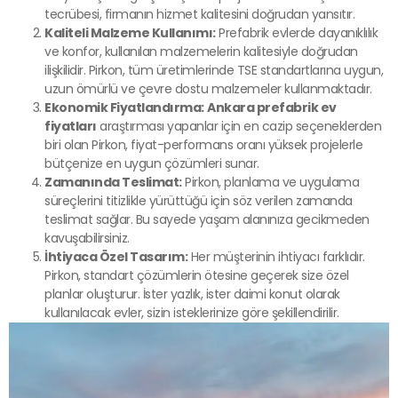
tecrübesi, firmanın hizmet kalitesini doğrudan yansıtır.
Kaliteli Malzeme Kullanımı:
Prefabrik evlerde dayanıklılık
ve konfor, kullanılan malzemelerin kalitesiyle doğrudan
ilişkilidir. Pirkon, tüm üretimlerinde TSE standartlarına uygun,
uzun ömürlü ve çevre dostu malzemeler kullanmaktadır.
Ekonomik Fiyatlandırma:
Ankara prefabrik ev
fiyatları
araştırması yapanlar için en cazip seçeneklerden
biri olan Pirkon, fiyat-performans oranı yüksek projelerle
bütçenize en uygun çözümleri sunar.
Zamanında Teslimat:
Pirkon, planlama ve uygulama
süreçlerini titizlikle yürüttüğü için söz verilen zamanda
teslimat sağlar. Bu sayede yaşam alanınıza gecikmeden
kavuşabilirsiniz.
İhtiyaca Özel Tasarım:
Her müşterinin ihtiyacı farklıdır.
Pirkon, standart çözümlerin ötesine geçerek size özel
planlar oluşturur. İster yazlık, ister daimi konut olarak
kullanılacak evler, sizin isteklerinize göre şekillendirilir.