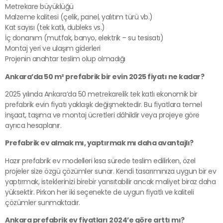
Metrekare büyüklüğü
Malzeme kalitesi (çelik, panel, yalıtım türü vb.)
Kat sayısı (tek katlı, dubleks vs.)
İç donanım (mutfak, banyo, elektrik – su tesisatı)
Montaj yeri ve ulaşım giderleri
Projenin anahtar teslim olup olmadığı
Ankara’da 50 m² prefabrik bir evin 2025 fiyatı ne kadar?
2025 yılında Ankara’da 50 metrekarelik tek katlı ekonomik bir
prefabrik evin fiyatı yaklaşık değişmektedir. Bu fiyatlara temel
inşaat, taşıma ve montaj ücretleri dâhildir veya projeye göre
ayrıca hesaplanır.
Prefabrik ev almak mı, yaptırmak mı daha avantajlı?
Hazır prefabrik ev modelleri kısa sürede teslim edilirken, özel
projeler size özgü çözümler sunar. Kendi tasarımınıza uygun bir ev
yaptırmak, isteklerinizi birebir yansıtabilir ancak maliyet biraz daha
yüksektir. Pirkon her iki seçenekte de uygun fiyatlı ve kaliteli
çözümler sunmaktadır.
Ankara prefabrik ev fiyatları 2024’e göre arttı mı?