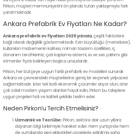
Pirkon, müşteri memnuniyetini ön planda tutan yaklaşımıyla fark
yaratmaktadır.
Ankara Prefabrik Ev Fiyatları Ne Kadar?
Ankara prefabrik ev fiyatları 2025 yılında
, çeşitli faktörlere
bağlı olarak değişiklik göstermektedir. Evin büyüklüğü (metrekare),
kullanılan malzemenin kalitesi, mimari tasarım özellikleri, iç
donanım tercihleriniz, çatı kaplama sistemi, ısı ve ses yalıtımı gibi
etmenler fiyatı belirleyen başlıca unsurlardır.
Pirkon, her bütçeye uygun farklı prefabrik ev modelleri sunarak
Ankara ve çevresindeki müşterilerine geniş bir seçenek yelpazesi
sağlamaktadır. İster tek katlı ekonomik çözümler arıyor olun, ister
çok odalı modern yaşam alanları hayal edin, Pirkon bu taleplere
uygun projeleri hızlı ve kaliteli şekilde teslim eder.
Neden Pirkon’u Tercih Etmelisiniz?
Uzmanlık ve Tecrübe:
Pirkon, sektöre dair uzun yıllara
dayanan bilgi birikimiyle hareket eder. Hem yurtiçinde hem
de yurtdışında gerçekleştirilen projelerle edinilmiş saha