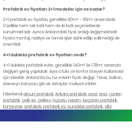
Prefabrik ev fiyatları 2+1 modeller için ne kadar?
2+1 prefabrik ev fiyatları, genellikle 60m² – 85m² arasındadır.
Özellikle hem tek katlı hem de iki katlı seçeneklerde
sunulmaktadır. Ayrıca Ankara’daki fiyat aralığı değişmektedir.
Fiyata montaj, nakliye ve temel işleri dahil edilip edilmediği de
önemlidir.
4+1 dubleks prefabrik ev fiyatları nedir?
4+1 dubleks prefabrik evler, genellikle 140m² ile 178m² arasında
değişen geniş yapılardır. Ayrıca lüks ve konfor isteyen kullanıcılar
için idealdir. Ankara’da bu tür evlerin fiyatı değişir. Teras, balkon,
ebeveyn banyosu gibi ek detaylar maliyeti etkiler.
Etiketlendi
akyurt prefabrik
,
Ankara prefabrik
,
arazi
,
arsa
,
çankırı
prefabrik
,
çelik ev
,
çelikev
,
huzurlu yaşam
,
keçiören prefabrik
,
konteyner
,
prefabrik
,
prefabrik ev
,
pursaklar prefabrik
,
villa