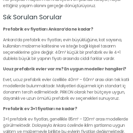
ettiğiniz yaşam alanını gerçeğe dönüştürüyoruz.
Sık Sorulan Sorular
Prefabrik ev fiyatları Ankara’da ne kadar?
Ankara’da prefabrik ev fiyatları, evin büyüklüğüne, kat sayısına,
kullanılan malzeme kalitesine ve isteğe bağlı kişisel tasarım
seçeneklerine göre değişir. 40m² küçük bir prefabrik ev ile 4+1
dubleks büyük bir yapının fiyatı arasında ciddi farklar vardır.
Ucuz prefabrik evler var mı? En uygun modeller hangileri?
Evet, ucuz prefabrik evler özellikle 40m² – 60m² arası olan tek katlı
modellerde bulunmaktadır. Maliyetleri düşürmek için standart iç
donanım tercih edilmektedir. PIRKON olarak her bütçeye uygun,
dayanıklı ve uzun ömürlü prefabrik ev seçenekleri sunuyoruz.
Prefabrik ev 3+1 fiyatları ne kadar?
3+1 prefabrik ev fiyatları, genellikle 85m² – 120m² arası modellerde
görülmektedir. Dolayısıyla Ankara özelinde iklim şartlarına uygun
yalıtım ve malzemeyle birlikte bu evlerin fiyatları değişmektedir.