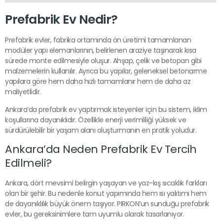
Prefabrik Ev Nedir?
Prefabrik evler, fabrika ortamında ön üretimi tamamlanan
modüler yapı elemanlarının, belirlenen araziye taşınarak kısa
sürede monte edilmesiyle oluşur. Ahşap, çelik ve betopan gibi
malzemelerin kullanılır. Ayrıca bu yapılar, geleneksel betonarme
yapılara göre hem daha hızlı tamamlanır hem de daha az
maliyetlidir.
Ankara’da prefabrik ev yaptırmak isteyenler için bu sistem, iklim
koşullarına dayanıklıdır. Özellikle enerji verimliliği yüksek ve
sürdürülebilir bir yaşam alanı oluşturmanın en pratik yoludur.
Ankara’da Neden Prefabrik Ev Tercih
Edilmeli?
Ankara, dört mevsimi belirgin yaşayan ve yaz-kış sıcaklık farkları
olan bir şehir. Bu nedenle konut yapımında hem ısı yalıtımı hem
de dayanıklılık büyük önem taşıyor. PIRKON’un sunduğu prefabrik
evler, bu gereksinimlere tam uyumlu olarak tasarlanıyor.