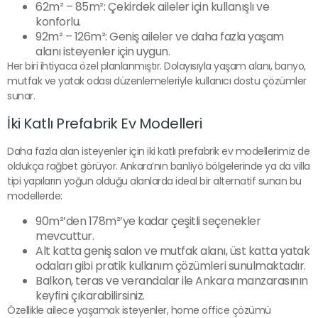
62m² – 85m²: Çekirdek aileler için kullanışlı ve
konforlu.
92m² – 126m²: Geniş aileler ve daha fazla yaşam
alanı isteyenler için uygun.
Her biri ihtiyaca özel planlanmıştır. Dolayısıyla yaşam alanı, banyo,
mutfak ve yatak odası düzenlemeleriyle kullanıcı dostu çözümler
sunar.
İki Katlı Prefabrik Ev Modelleri
Daha fazla alan isteyenler için iki katlı prefabrik ev modellerimiz de
oldukça rağbet görüyor. Ankara’nın banliyö bölgelerinde ya da villa
tipi yapıların yoğun olduğu alanlarda ideal bir alternatif sunan bu
modellerde:
90m²’den 178m²’ye kadar çeşitli seçenekler
mevcuttur.
Alt katta geniş salon ve mutfak alanı, üst katta yatak
odaları gibi pratik kullanım çözümleri sunulmaktadır.
Balkon, teras ve verandalar ile Ankara manzarasının
keyfini çıkarabilirsiniz.
Özellikle ailece yaşamak isteyenler, home office çözümü