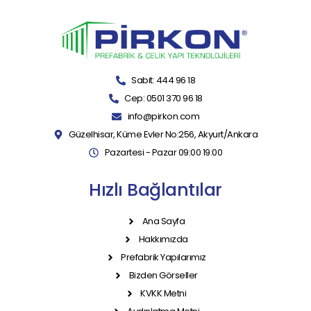
Sabit: 444 96 18
Cep: 0501 370 96 18
info@pirkon.com
Güzelhisar, Küme Evler No:256, Akyurt/Ankara
Pazartesi - Pazar 09:00 19:00
Hızlı Bağlantılar
Ana Sayfa
Hakkımızda
Prefabrik Yapılarımız
Bizden Görseller
KVKK Metni