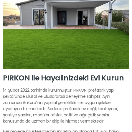
PIRKON ile Hayalinizdeki Evi Kurun
14 Şubat 2022 tarihinde kurulmuştur. PIRKON, prefabrik yapı
sektöründe ulusal ve uluslararası deneyime sahiptir. Aynı
zamanda Ankara’nın yapısal gerekliliklerine uygun şekilde
uyarlayan bir markadır. Sadece prefabrik ev değil; konteyner,
şantiye yapıları, modüler ofisler, hafif ve ağır çelik yapılar
konusunda da uzman bir ekip ile hizmet vermektedir.
Her projede müşteri memnuniyetini ön planda tutuyor, hayal