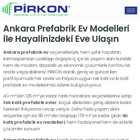
Ankara Prefabrik Ev Modelleri
ile Hayalinizdeki Eve Ulaşın
Ankara prefabrik ev
seçenekleriyle, hem şehir hayatının
karmaşasından uzaklaşıp doğayla iç içe bir yaşam alanı kurabilir
hem de modern, dayanıklı ve ekonomik çözümlerle konforu bir
arada yaşayabilirsiniz. PIRKON olarak, geniş ve güncel ilan
portföyümüzle her zevke ve ihtiyaca uygun tek katlı ve iki katlı
prefabrik ev modellerimizi sizlerle buluşturuyoruz.
40 m²’den 126 m²’ye kadar farklı metrekare seçeneklerine sahip
tek katlı prefabrik evler
, küçük ailelerden geniş ailelere kadar
herkesin ihtiyacına cevap veriyor. Daha fazla yaşam alanı
arayanlar için ise 90 m²’den başlayıp 178 m²’ye kadar çıkan
iki
katlı prefabrik ev modelleri
, hem fonksiyonel hem de estetik
çözümler sunuyor.
Ankara’da prefabrik ev
tercih etmek, sadece hızlı ve uygun