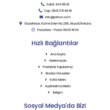
Sabit: 444 96 18
Cep: 0501 370 96 18
info@pirkon.com
Güzelhisar, Küme Evler No:256, Akyurt/Ankara
Pazartesi - Pazar 09:00 19:00
Hızlı Bağlantılar
Ana Sayfa
Hakkımızda
Prefabrik Yapılarımız
Bizden Görseller
KVKK Metni
Aydınlatma Metni
İletişim
Sosyal Medya'da Biz!