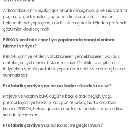
tercih edilmeli?
Ankara’daki iklim koşulları göz önüne alındığında, ısı ve ses yalıtımı
güçlü prefabrik yapılar iş gücünün konforunu artırır. Ayrıca
bölgedeki hızlı yapılaşma, hızlı kurulum gerektirdiğinden prefabrik
çözümler ideal seçimdir.
PİRKON prefabrik şantiye yapılarında hangi alanlara
hizmet veriyor?
PİRKON; şantiye ofisleri, yatakhaneler, yemekhaneler, wc-duş
üniteleri, sosyal alanlar bulunmaktadır. Özellikle revir gibi farklı
ihtiyaçlara yönelik prefabrik yapılar üretmekte ve montaj hizmeti
sunmaktadır.
Prefabrik şantiye yapılar ne kadar sürede kurulur?
Projeye ve yapının büyüklüğüne bağlı olarak değişir. Çoğu
prefabrik şantiye binası birkaç gün ile birkaç hafta arasında
kurulur. PİRKON, hızlı ve güvenli montaj hizmetiyle süreci en kısa
sürede tamamlar.
Prefabrik şantiye yapılar kalıcı mı geçici midir?