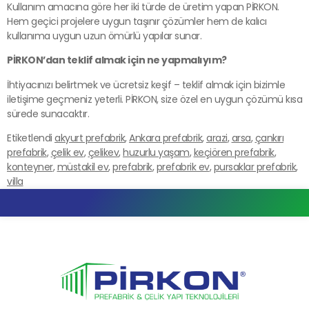
Kullanım amacına göre her iki türde de üretim yapan PİRKON.
Hem geçici projelere uygun taşınır çözümler hem de kalıcı
kullanıma uygun uzun ömürlü yapılar sunar.
PİRKON’dan teklif almak için ne yapmalıyım?
İhtiyacınızı belirtmek ve ücretsiz keşif – teklif almak için bizimle
iletişime geçmeniz yeterli. PİRKON, size özel en uygun çözümü kısa
sürede sunacaktır.
Etiketlendi
akyurt prefabrik
,
Ankara prefabrik
,
arazi
,
arsa
,
çankırı
prefabrik
,
çelik ev
,
çelikev
,
huzurlu yaşam
,
keçiören prefabrik
,
konteyner
,
müstakil ev
,
prefabrik
,
prefabrik ev
,
pursaklar prefabrik
,
villa