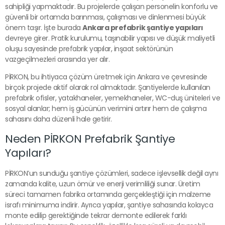
sahipliği yapmaktadır. Bu projelerde çalışan personelin konforlu ve
güvenli bir ortamda barınması, çalışması ve dinlenmesi büyük
önem taşır. İşte burada
Ankara prefabrik şantiye yapıları
devreye girer. Pratik kurulumu, taşınabilir yapısı ve düşük maliyetli
oluşu sayesinde prefabrik yapılar, inşaat sektörünün
vazgeçilmezleri arasında yer alır.
PİRKON, bu ihtiyaca çözüm üretmek için Ankara ve çevresinde
birçok projede aktif olarak rol almaktadır. Şantiyelerde kullanılan
prefabrik ofisler, yatakhaneler, yemekhaneler, WC-duş üniteleri ve
sosyal alanlar; hem iş gücünün verimini artırır hem de çalışma
sahasını daha düzenli hale getirir.
Neden PİRKON Prefabrik Şantiye
Yapıları?
PİRKON’un sunduğu şantiye çözümleri, sadece işlevsellik değil aynı
zamanda kalite, uzun ömür ve enerji verimliliği sunar. Üretim
süreci tamamen fabrika ortamında gerçekleştiği için malzeme
israfı minimuma indirir. Ayrıca yapılar, şantiye sahasında kolayca
monte edilip gerektiğinde tekrar demonte edilerek farklı