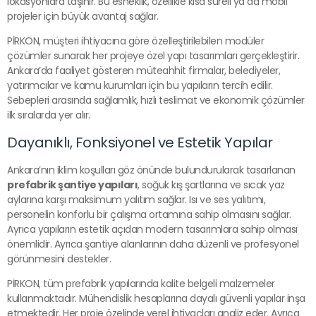
lokasyonlara taşınır. Bu esneklik, özellikle kısa süreli ya da mobil
projeler için büyük avantaj sağlar.
PİRKON, müşteri ihtiyacına göre özelleştirilebilen modüler
çözümler sunarak her projeye özel yapı tasarımları gerçekleştirir.
Ankara’da faaliyet gösteren müteahhit firmalar, belediyeler,
yatırımcılar ve kamu kurumları için bu yapıların tercih edilir.
Sebepleri arasında sağlamlık, hızlı teslimat ve ekonomik çözümler
ilk sıralarda yer alır.
Dayanıklı, Fonksiyonel ve Estetik Yapılar
Ankara’nın iklim koşulları göz önünde bulundurularak tasarlanan
prefabrik şantiye yapıları
, soğuk kış şartlarına ve sıcak yaz
aylarına karşı maksimum yalıtım sağlar. Isı ve ses yalıtımı,
personelin konforlu bir çalışma ortamına sahip olmasını sağlar.
Ayrıca yapıların estetik açıdan modern tasarımlara sahip olması
önemlidir. Ayrıca şantiye alanlarının daha düzenli ve profesyonel
görünmesini destekler.
PİRKON, tüm prefabrik yapılarında kalite belgeli malzemeler
kullanmaktadır. Mühendislik hesaplarına dayalı güvenli yapılar inşa
etmektedir. Her proje özelinde yerel ihtiyaçları analiz eder. Ayrıca