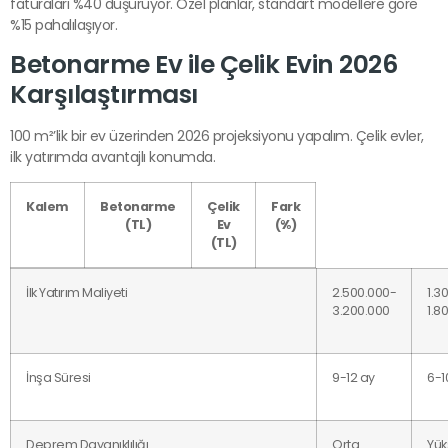
faturaları %40 düşürüyor. Özel planlar, standart modellere göre
%15 pahalılaşıyor.
Betonarme Ev ile Çelik Evin 2026
Karşılaştırması
100 m²’lik bir ev üzerinden 2026 projeksiyonu yapalım. Çelik evler,
ilk yatırımda avantajlı konumda.
Kalem
Betonarme
Çelik
Fark
(TL)
Ev
(%)
(TL)
İlk Yatırım Maliyeti
2.500.000-
1.3
3.200.000
1.8
İnşa Süresi
9-12 ay
6-1
Deprem Dayanıklılığı
Orta
Yük