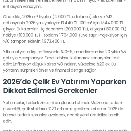
tabanlı ilerlemeli. Temel denklem: m² x birim fiyat + ek kalemler +
enflasyon varsayımı.
Öncelikle, 2025 m² fiyatını (12.000 TL ortalama) alın ve %12
enflasyonla 2026’ya uyarlayın: 13.440 TL. 100 m² için 1.344.000 TL
çıkıyor. Ek kalemler –iç donanım (200.000 TL), altyapı (150.000 TL),
nakliye (100.000 TL)– toplamı 1.794.000 TL’ye taşır. Projeksiyon için
%10 tampon ekleyin: 1.973.400 TL.
Yıllık maliyet artışı, enflasyonla %10-15; amortisman ise 20 yılda %5
getiriyle hesaplanıyor. Excel tablosu kullanarak senaryoları test
edin: Enflasyon düşük kalırsa %8 indirim, yüksekse %20 ek. Bu
yöntem, sürprizleri önler ve finansal denge sağlar.
2026’de Çelik Ev Yatırımı Yaparken
Dikkat Edilmesi Gerekenler
Yatırımcılar, tedarik zincirini ön planda tutmalı. Malzeme tedarik
güvenliği, çelik stoklarını %20 artırarak gecikmeleri önler. 2026’da
küresel tedarik sorunları azalacak, ancak yerel üreticileri tercih
edin.