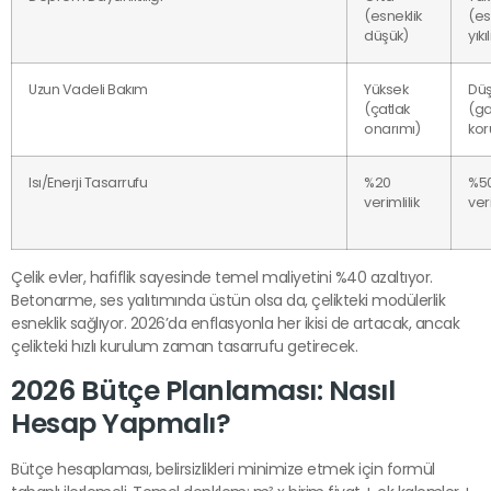
(esneklik
(es
düşük)
yık
Uzun Vadeli Bakım
Yüksek
Dü
(çatlak
(ga
onarımı)
ko
Isı/Enerji Tasarrufu
%20
%5
verimlilik
veri
Çelik evler, hafiflik sayesinde temel maliyetini %40 azaltıyor.
Betonarme, ses yalıtımında üstün olsa da, çelikteki modülerlik
esneklik sağlıyor. 2026’da enflasyonla her ikisi de artacak, ancak
çelikteki hızlı kurulum zaman tasarrufu getirecek.
2026 Bütçe Planlaması: Nasıl
Hesap Yapmalı?
Bütçe hesaplaması, belirsizlikleri minimize etmek için formül