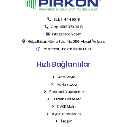
Sabit: 444 96 18
Cep: 0501 370 96 18
info@pirkon.com
Güzelhisar, Küme Evler No:256, Akyurt/Ankara
Pazartesi - Pazar 09:00 19:00
Hızlı Bağlantılar
Ana Sayfa
Hakkımızda
Prefabrik Yapılarımız
Bizden Görseller
KVKK Metni
Aydınlatma Metni
İletişim