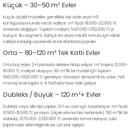
Küçük – 30–50 m² Evler
Küçük ölçekli modeller, genellikle tek odalı veya 1+0
konfigürasyonunda tercih ediliyor. m² fiyatı 18.000-22.000 TL
arasında değişiyor. Toplam maliyet, 540.000-1.100.000 TL’yi
buluyor. Bu segment, bahçe evi veya misafir konutu için ideal;
nakliye kolaylığı sayesinde kırsal alanlarda popüler.
Orta – 80–120 m² Tek Katlı Evler
Orta boy evler, 2+1 planlarla ailelere hitap ediyor. m² başına 12.000-
16.000 TL maliyet oluşuyor. 80 m²’lik bir model için toplam
960.000-1.920.000 TL gerekiyor. Standart donanımlı bu evler, hızlı
montaj avantajıyla 4-6 haftada hazır hale geliyor.
Dubleks / Büyük – 120 m²+ Evler
Dubleks veya villa tipi yapılar, 3+1 ve üzeri için tasarlanıyor. m² fiyatı
10.500-15.500 TL’ye iniyor (ölçek ekonomisi nedeniyle). 150 m²’lik bir
dubleks, 1.575.000-2.325.000 TL arasında tamamlanıyor. Lüks
kaplamalar eklendiğinde ise üst sınır aşılıyor.