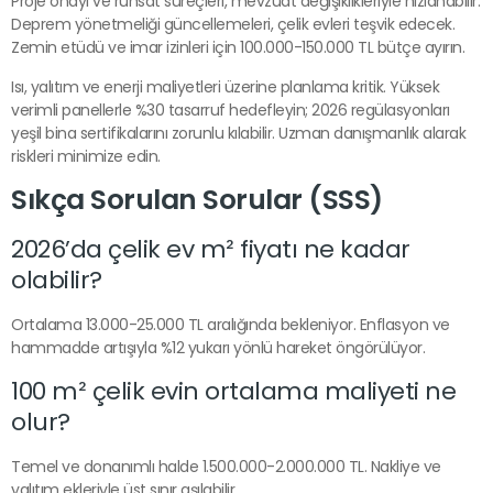
Proje onayı ve ruhsat süreçleri, mevzuat değişiklikleriyle hızlanabilir.
Deprem yönetmeliği güncellemeleri, çelik evleri teşvik edecek.
Zemin etüdü ve imar izinleri için 100.000-150.000 TL bütçe ayırın.
Isı, yalıtım ve enerji maliyetleri üzerine planlama kritik. Yüksek
verimli panellerle %30 tasarruf hedefleyin; 2026 regülasyonları
yeşil bina sertifikalarını zorunlu kılabilir. Uzman danışmanlık alarak
riskleri minimize edin.
Sıkça Sorulan Sorular (SSS)
2026’da çelik ev m² fiyatı ne kadar
olabilir?
Ortalama 13.000-25.000 TL aralığında bekleniyor. Enflasyon ve
hammadde artışıyla %12 yukarı yönlü hareket öngörülüyor.
100 m² çelik evin ortalama maliyeti ne
olur?
Temel ve donanımlı halde 1.500.000-2.000.000 TL. Nakliye ve
yalıtım ekleriyle üst sınır aşılabilir.