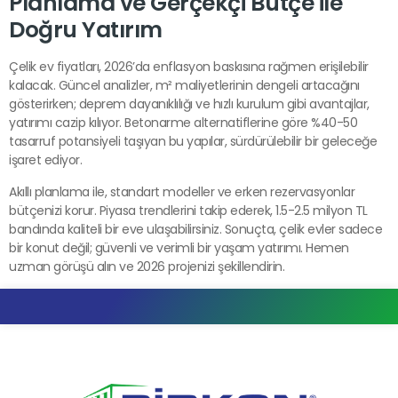
Planlama ve Gerçekçi Bütçe ile
Doğru Yatırım
Çelik ev fiyatları, 2026’da enflasyon baskısına rağmen erişilebilir
kalacak. Güncel analizler, m² maliyetlerinin dengeli artacağını
gösterirken; deprem dayanıklılığı ve hızlı kurulum gibi avantajlar,
yatırımı cazip kılıyor. Betonarme alternatiflerine göre %40-50
tasarruf potansiyeli taşıyan bu yapılar, sürdürülebilir bir geleceğe
işaret ediyor.
Akıllı planlama ile, standart modeller ve erken rezervasyonlar
bütçenizi korur. Piyasa trendlerini takip ederek, 1.5-2.5 milyon TL
bandında kaliteli bir eve ulaşabilirsiniz. Sonuçta, çelik evler sadece
bir konut değil; güvenli ve verimli bir yaşam yatırımı. Hemen
uzman görüşü alın ve 2026 projenizi şekillendirin.