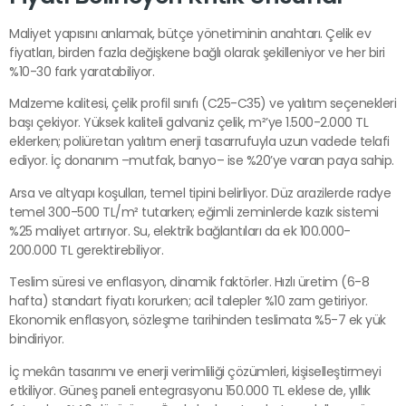
Maliyet yapısını anlamak, bütçe yönetiminin anahtarı. Çelik ev
fiyatları, birden fazla değişkene bağlı olarak şekilleniyor ve her biri
%10-30 fark yaratabiliyor.
Malzeme kalitesi, çelik profil sınıfı (C25-C35) ve yalıtım seçenekleri
başı çekiyor. Yüksek kaliteli galvaniz çelik, m²’ye 1.500-2.000 TL
eklerken; poliüretan yalıtım enerji tasarrufuyla uzun vadede telafi
ediyor. İç donanım –mutfak, banyo– ise %20’ye varan paya sahip.
Arsa ve altyapı koşulları, temel tipini belirliyor. Düz arazilerde radye
temel 300-500 TL/m² tutarken; eğimli zeminlerde kazık sistemi
%25 maliyet artırıyor. Su, elektrik bağlantıları da ek 100.000-
200.000 TL gerektirebiliyor.
Teslim süresi ve enflasyon, dinamik faktörler. Hızlı üretim (6-8
hafta) standart fiyatı korurken; acil talepler %10 zam getiriyor.
Ekonomik enflasyon, sözleşme tarihinden teslimata %5-7 ek yük
bindiriyor.
İç mekân tasarımı ve enerji verimliliği çözümleri, kişiselleştirmeyi
etkiliyor. Güneş paneli entegrasyonu 150.000 TL eklese de, yıllık