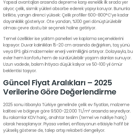
Yapısal avantajları arasında depreme karşı esneklik ilk sırada yer
alıyor; çelik, sismik yükleri absorbe ederek yapıyı koruyor. Bununla
birlikte, yangın direnci yüksek: Çelik profiller 600-800°C’ye kadar
dayanıklılık gösteriyor. Öte yandan, %100 geri dönüştürülebilir
olması çevre dostu bir seçenek haline getiriyor.
Temel özellikler ise yalıtım panelleri ve kaplama seçeneklerini
kapsıyor. Duvar kalınlıkları 15-20 cm arasında değişirken, taş yünü
veya EPS gibi malzemeler enerji verimliliğini artırıyor. Dolayısıyla, bu
evler hem konforlu hem de sürdürülebilir yaşam alanları sunuyor.
Uzun vadede, bakım ihtiyacı düşük kalıyor ve 50-100 yıl ömür
beklentisi taşıyor.
Güncel Fiyat Aralıkları – 2025
Verilerine Göre Değerlendirme
2025 sonu itibarıyla Türkiye genelinde çelik ev fiyatları, malzeme
kalitesi ve bölgeye göre 9.500-22.000 TL/m² arasında seyrediyor.
Bu rakamlar KDV hariç, anahtar teslim (temel ve nakliye hariç)
olarak hesaplanıyor. Piyasa verileri, enflasyonun etkisiyle hafif bir
yükseliş gösterse de, talep artışı rekabeti dengeliyor.