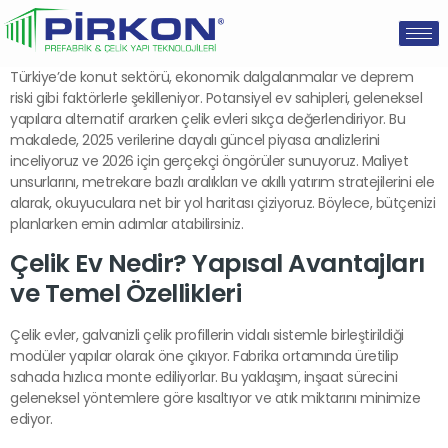
Türkiye’de konut sektörü, ekonomik dalgalanmalar ve deprem
riski gibi faktörlerle şekilleniyor. Potansiyel ev sahipleri, geleneksel
yapılara alternatif ararken çelik evleri sıkça değerlendiriyor. Bu
makalede, 2025 verilerine dayalı güncel piyasa analizlerini
inceliyoruz ve 2026 için gerçekçi öngörüler sunuyoruz. Maliyet
unsurlarını, metrekare bazlı aralıkları ve akıllı yatırım stratejilerini ele
alarak, okuyuculara net bir yol haritası çiziyoruz. Böylece, bütçenizi
planlarken emin adımlar atabilirsiniz.
Çelik Ev Nedir? Yapısal Avantajları
ve Temel Özellikleri
Çelik evler, galvanizli çelik profillerin vidalı sistemle birleştirildiği
modüler yapılar olarak öne çıkıyor. Fabrika ortamında üretilip
sahada hızlıca monte ediliyorlar. Bu yaklaşım, inşaat sürecini
geleneksel yöntemlere göre kısaltıyor ve atık miktarını minimize
ediyor.