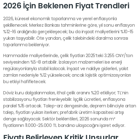
2026 İçin Beklenen Fiyat Trendleri
2026, küresel ekonomik toparlanma ve yerel enflasyonla
şekillenecek. Merkez Bankası tahminlerine göre, yıl sonu enflasyon
%12-16 aralığında gerçekleşecek; bu da inşaat maliyetlerini %10-15
yukarı taşıyabilir. Öte yandan, çelik talebindeki daralma sonrası
toparlanma bekleniyor.
Hammadde maliyetlerinde, çelik fiyatları 2025’teki 3.255 CNY/ton
seviyesinden %5-8 artabilir. İzolasyon malzemeleri ise enerji
regülasyonlarıyla stabil kalacak. İnşaat ve nakliye giderleri, yakıt
zamları nedeniyle %12 yükselecek; ancak lojistik optimizasyonları
bu etkiyi hafifletecek.
Döviz kuru dalgalanmaları, ithal çelik oranını %20 etkiliyor; TL’nin
stabilizasyonu fiyatları frenleyebilir. İşçilik ücretleri, enflasyona
paralel %15 artacak. Talep-arz dengesinde, deprem bilinciyle artan
talep, fiyatları yukarı iterken; prefabrik üretim kapasitesi artışı
denge sağlayacak. Sektör beklentileri, 2026 sonunda m²
fiyatlarının 11.000-25.000 TL bandına ulaşacağını işaret ediyor.
Fiyatı Belirleyen Kritik Unsurlar