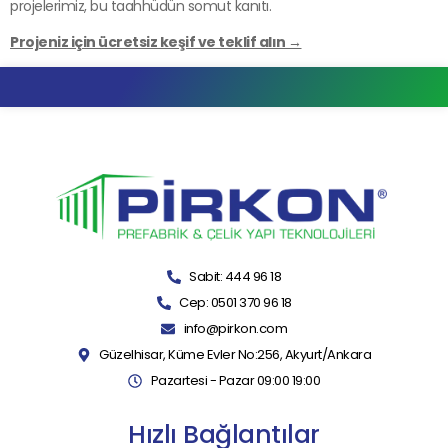
projelerimiz, bu taahhüdün somut kanıtı.
Projeniz için ücretsiz keşif ve teklif alın →
Sabit: 444 96 18
Cep: 0501 370 96 18
info@pirkon.com
Güzelhisar, Küme Evler No:256, Akyurt/Ankara
Pazartesi - Pazar 09:00 19:00
Hızlı Bağlantılar