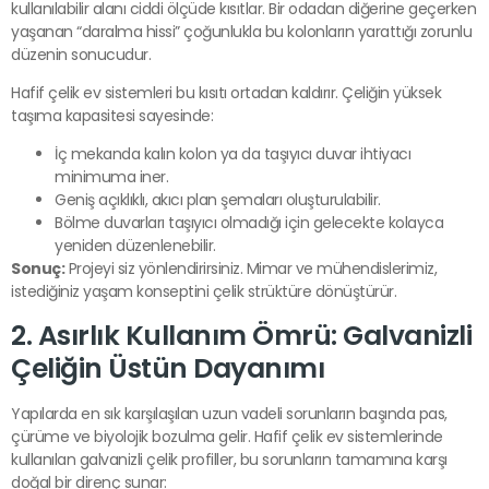
kullanılabilir alanı ciddi ölçüde kısıtlar. Bir odadan diğerine geçerken
yaşanan “daralma hissi” çoğunlukla bu kolonların yarattığı zorunlu
düzenin sonucudur.
Hafif çelik ev sistemleri bu kısıtı ortadan kaldırır. Çeliğin yüksek
taşıma kapasitesi sayesinde:
İç mekanda kalın kolon ya da taşıyıcı duvar ihtiyacı
minimuma iner.
Geniş açıklıklı, akıcı plan şemaları oluşturulabilir.
Bölme duvarları taşıyıcı olmadığı için gelecekte kolayca
yeniden düzenlenebilir.
Sonuç:
Projeyi siz yönlendirirsiniz. Mimar ve mühendislerimiz,
istediğiniz yaşam konseptini çelik strüktüre dönüştürür.
2. Asırlık Kullanım Ömrü: Galvanizli
Çeliğin Üstün Dayanımı
Yapılarda en sık karşılaşılan uzun vadeli sorunların başında pas,
çürüme ve biyolojik bozulma gelir. Hafif çelik ev sistemlerinde
kullanılan galvanizli çelik profiller, bu sorunların tamamına karşı
doğal bir direnç sunar: