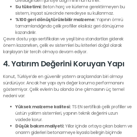
üretildiğinden şantiye atığı minimuma iner.
Su tüketimi:
Beton harç ve kürleme gerektirmeyen bu
sistem, inşaat sürecinde neredeyse su kullanmaz.
%100 geri dönüştürülebilir malzeme:
Yapının ömrü
tamamlandığında çelik profiller eksiksiz geri dönüşüme
kazandırılır.
Çevre dostu yapı sertifikaları ve yeşil bina standartları giderek
önem kazanırken, çelik ev sistemleri bu kriterleri doğal olarak
karşılayan bir tercih olmaya devam ediyor.
4. Yatırım Değerini Koruyan Yapı
Konut, Türkiye’de en güvenilir yatırım araçlarından biri olmayı
sürdürüyor. Ancak her yapı aynı değer koruma performansını
göstermiyor. Çelik evlerin bu alanda öne çıkmasının üç temel
nedeni var:
Yüksek malzeme kalitesi:
TS EN sertifikalı çelik profiller ve
üstün yalıtım sistemleri, yapının teknik değerini uzun
vadede korur.
Düşük bakım maliyeti:
Yıllar içinde ortaya çıkan bakım ve
onarım giderleri betonarmeye kıyasla belirgin biçimde