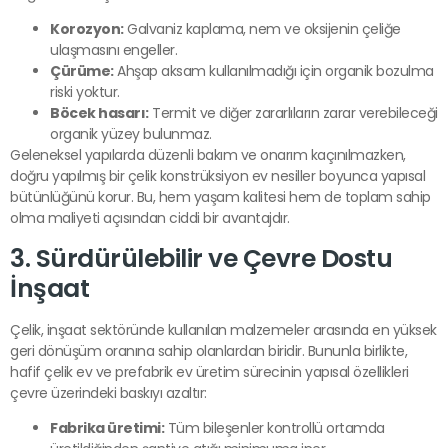
Korozyon:
Galvaniz kaplama, nem ve oksijenin çeliğe
ulaşmasını engeller.
Çürüme:
Ahşap aksam kullanılmadığı için organik bozulma
riski yoktur.
Böcek hasarı:
Termit ve diğer zararlıların zarar verebileceği
organik yüzey bulunmaz.
Geleneksel yapılarda düzenli bakım ve onarım kaçınılmazken,
doğru yapılmış bir çelik konstrüksiyon ev nesiller boyunca yapısal
bütünlüğünü korur. Bu, hem yaşam kalitesi hem de toplam sahip
olma maliyeti açısından ciddi bir avantajdır.
3. Sürdürülebilir ve Çevre Dostu
İnşaat
Çelik, inşaat sektöründe kullanılan malzemeler arasında en yüksek
geri dönüşüm oranına sahip olanlardan biridir. Bununla birlikte,
hafif çelik ev ve prefabrik ev üretim sürecinin yapısal özellikleri
çevre üzerindeki baskıyı azaltır:
Fabrika üretimi:
Tüm bileşenler kontrollü ortamda