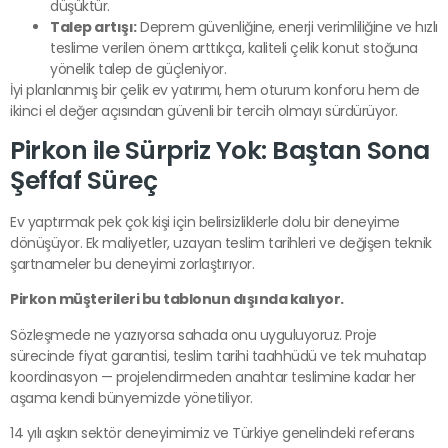
düşüktür.
Talep artışı:
Deprem güvenliğine, enerji verimliliğine ve hızlı
teslime verilen önem arttıkça, kaliteli çelik konut stoğuna
yönelik talep de güçleniyor.
İyi planlanmış bir çelik ev yatırımı, hem oturum konforu hem de
ikinci el değer açısından güvenli bir tercih olmayı sürdürüyor.
Pirkon ile Sürpriz Yok: Baştan Sona
Şeffaf Süreç
Ev yaptırmak pek çok kişi için belirsizliklerle dolu bir deneyime
dönüşüyor. Ek maliyetler, uzayan teslim tarihleri ve değişen teknik
şartnameler bu deneyimi zorlaştırıyor.
Pirkon müşterileri bu tablonun dışında kalıyor.
Sözleşmede ne yazıyorsa sahada onu uyguluyoruz. Proje
sürecinde fiyat garantisi, teslim tarihi taahhüdü ve tek muhatap
koordinasyon — projelendirmeden anahtar teslimine kadar her
aşama kendi bünyemizde yönetiliyor.
14 yılı aşkın sektör deneyimimiz ve Türkiye genelindeki referans