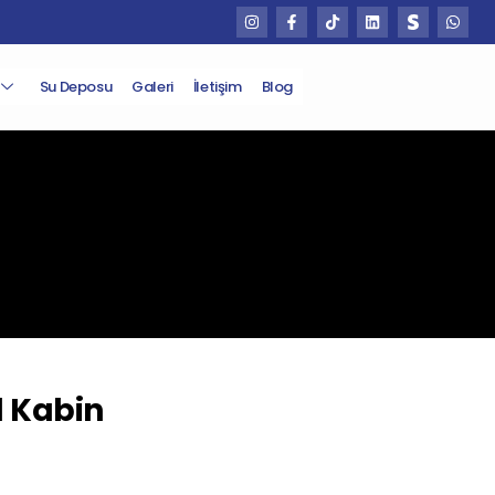
Su Deposu
Galeri
İletişim
Blog
l Kabin