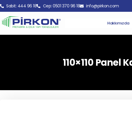
Sabit: 444 96 18
Cep: 0501 370 96 18
info@pirkon.com
Hakkımızda
110×110 Panel K