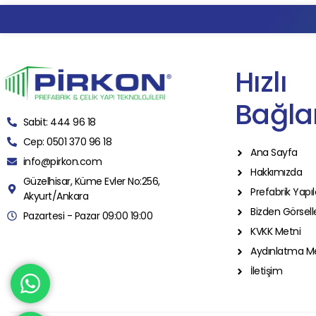
Hızlı
Bağlan
Sabit: 444 96 18
Cep: 0501 370 96 18
Ana Sayfa
info@pirkon.com
Hakkımızda
Güzelhisar, Küme Evler No:256,
Prefabrik Yapıl
Akyurt/Ankara
Bizden Görsell
Pazartesi - Pazar 09:00 19:00
KVKK Metni
Aydınlatma M
İletişim