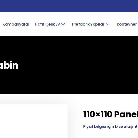
Kampanyalar
Hafif Çelik Ev
Prefabrik Yapılar
Konteyner
abin
110×110 Pane
Fiyat bilgisi için bize ulaşın!