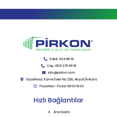
Sabit: 444 96 18
Cep: 0501 370 96 18
info@pirkon.com
Güzelhisar, Küme Evler No:256, Akyurt/Ankara
Pazartesi - Pazar 09:00 19:00
Hızlı Bağlantılar
Ana Sayfa