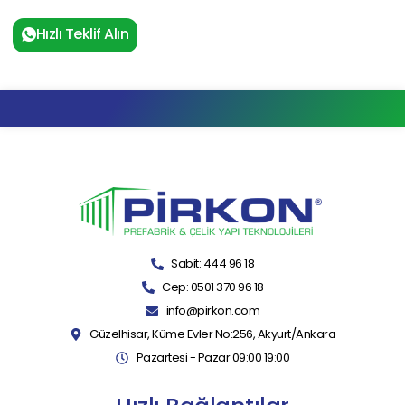
Hızlı Teklif Alın
Sabit: 444 96 18
Cep: 0501 370 96 18
info@pirkon.com
Güzelhisar, Küme Evler No:256, Akyurt/Ankara
Pazartesi - Pazar 09:00 19:00