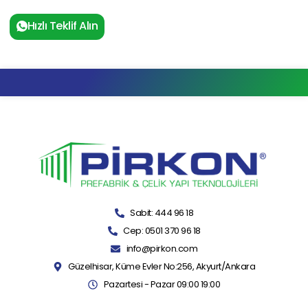
Hızlı Teklif Alın
Sabit: 444 96 18
Cep: 0501 370 96 18
info@pirkon.com
Güzelhisar, Küme Evler No:256, Akyurt/Ankara
Pazartesi - Pazar 09:00 19:00