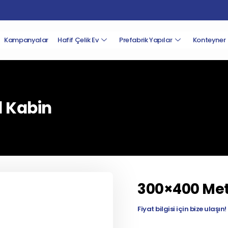
Kampanyalar
Hafif Çelik Ev
Prefabrik Yapılar
Konteyner
 Kabin
300×400 Met
Fiyat bilgisi için bize ulaşın!