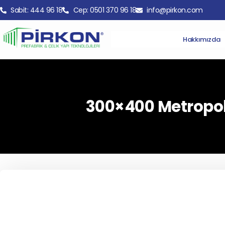
Sabit: 444 96 18
Cep: 0501 370 96 18
info@pirkon.com
Hakkımızda
300×400 Metropol