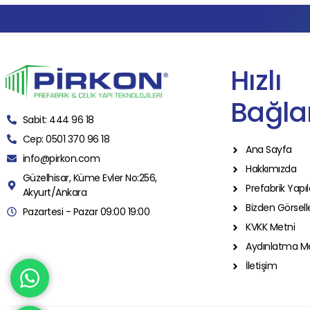
Hızlı
Bağlan
Sabit: 444 96 18
Cep: 0501 370 96 18
Ana Sayfa
info@pirkon.com
Hakkımızda
Güzelhisar, Küme Evler No:256,
Prefabrik Yapıl
Akyurt/Ankara
Bizden Görsell
Pazartesi - Pazar 09:00 19:00
KVKK Metni
Aydınlatma M
İletişim