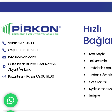
Hızlı
Bağlan
Sabit: 444 96 18
Cep: 0501 370 96 18
Ana Sayfa
info@pirkon.com
Hakkımızda
Güzelhisar, Küme Evler No:256,
Prefabrik Yapıl
Akyurt/Ankara
Bizden Görsell
Pazartesi - Pazar 09:00 19:00
KVKK Metni
Aydınlatma M
İletişim