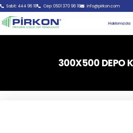
Sabit: 444 96 18
Cep: 0501 370 96 18
info@pirkon.com
Hakkımızda
300X500 DEPO 