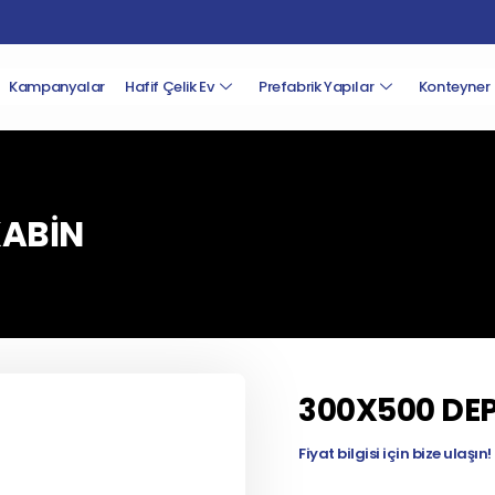
Kampanyalar
Hafif Çelik Ev
Prefabrik Yapılar
Konteyner
KABİN
300X500 DE
Fiyat bilgisi için bize ulaşın!