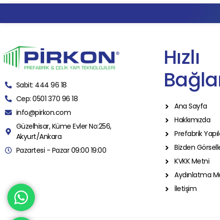
Hızlı
Bağlan
Sabit: 444 96 18
Cep: 0501 370 96 18
Ana Sayfa
info@pirkon.com
Hakkımızda
Güzelhisar, Küme Evler No:256,
Prefabrik Yapıl
Akyurt/Ankara
Bizden Görsell
Pazartesi - Pazar 09:00 19:00
KVKK Metni
Aydınlatma M
İletişim