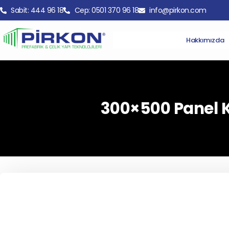
Sabit: 444 96 18
Cep: 0501 370 96 18
info@pirkon.com
Hakkımızda
300×500 Panel 