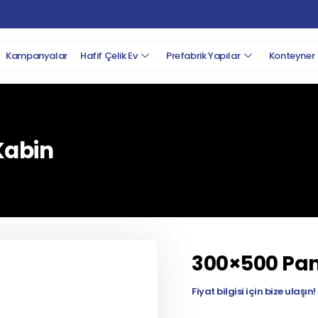
Kampanyalar
Hafif Çelik Ev
Prefabrik Yapılar
Konteyner
Kabin
300×500 Pan
Fiyat bilgisi için bize ulaşın!