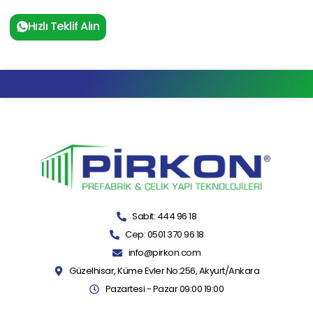
Hızlı Teklif Alın
Sabit: 444 96 18
Cep: 0501 370 96 18
info@pirkon.com
Güzelhisar, Küme Evler No:256, Akyurt/Ankara
Pazartesi - Pazar 09:00 19:00