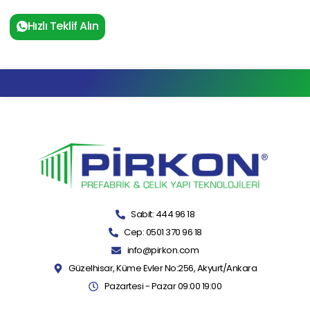
Hızlı Teklif Alın
Sabit: 444 96 18
Cep: 0501 370 96 18
info@pirkon.com
Güzelhisar, Küme Evler No:256, Akyurt/Ankara
Pazartesi - Pazar 09:00 19:00