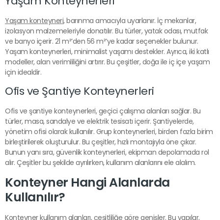
Yaşam Konteynerleri
Yaşam konteyneri
, barınma amacıyla uyarlanır. İç mekanlar,
izolasyon malzemeleriyle donatılır. Bu türler, yatak odası, mutfak
ve banyo içerir. 21 m²’den 56 m²’ye kadar seçenekler bulunur.
Yaşam konteynerleri, minimalist yaşamı destekler. Ayrıca, iki katlı
modeller, alan verimliliğini artırır. Bu çeşitler, doğa ile iç içe yaşam
için idealdir.
Ofis ve Şantiye Konteynerleri
Ofis ve şantiye konteynerleri, geçici çalışma alanları sağlar. Bu
türler, masa, sandalye ve elektrik tesisatı içerir. Şantiyelerde,
yönetim ofisi olarak kullanılır. Grup konteynerleri, birden fazla birim
birleştirilerek oluşturulur. Bu çeşitler, hızlı montajıyla öne çıkar.
Bunun yanı sıra, güvenlik konteynerleri, ekipman depolamada rol
alır. Çeşitler bu şekilde ayrılırken, kullanım alanlarını ele alalım.
Konteyner Hangi Alanlarda
Kullanılır?
Konteyner kullanım alanları, çeşitliliğe göre genişler. Bu yapılar,