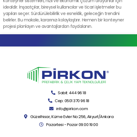
Konteyner sistemleri, hızlı ve ekonomik çözüm arayanlar için
idealdir. İnşaatçılar, bireysel kullanıcılar ve ticari işletmeler bu
yapıları seçer. Sürdürülebilirlik ve esneklik, geleceğin trendini
belirler. Bu makale, kararınızı kolaylaştırır. Hemen bir konteyner
projesi planlayın ve avantajlardan faydalanın.
Sabit: 444 96 18
Cep: 0501 370 96 18
info@pirkon.com
Güzelhisar, Küme Evler No:256, Akyurt/Ankara
Pazartesi - Pazar 09:00 19:00