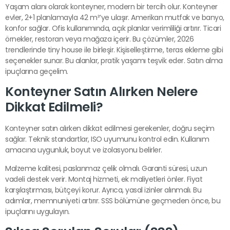
Yaşam alanı olarak konteyner, modern bir tercih olur. Konteyner
evler, 2+1 planlamayla 42 m²’ye ulaşır. Amerikan mutfak ve banyo,
konfor sağlar. Ofis kullanımında, açık planlar verimliliği artırır. Ticari
örnekler, restoran veya mağaza içerir. Bu çözümler, 2026
trendlerinde tiny house ile birleşir. Kişiselleştirme, teras ekleme gibi
seçenekler sunar. Bu alanlar, pratik yaşamı teşvik eder. Satın alma
ipuçlarına geçelim.
Konteyner Satın Alırken Nelere
Dikkat Edilmeli?
Konteyner satın alırken dikkat edilmesi gerekenler, doğru seçim
sağlar. Teknik standartlar, ISO uyumunu kontrol edin. Kullanım
amacına uygunluk, boyut ve izolasyonu belirler.
Malzeme kalitesi, paslanmaz çelik olmalı. Garanti süresi, uzun
vadeli destek verir. Montaj hizmeti, ek maliyetleri önler. Fiyat
karşılaştırması, bütçeyi korur. Ayrıca, yasal izinler alınmalı. Bu
adımlar, memnuniyeti artırır. SSS bölümüne geçmeden önce, bu
ipuçlarını uygulayın.