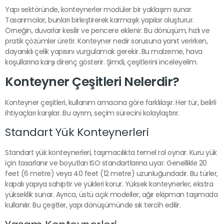
Yapı sektöründe, konteynerler modüler bir yaklaşım sunar.
Tasarımcılar, bunları birleştirerek karmaşık yapılar oluşturur.
Örneğin, duvarlar kesilir ve pencere eklenir. Bu dönüşüm, hızlı ve
pratik çözümler üretir. Konteyner nedir sorusuna yanıt verirken,
dayanıklı çelik yapısını vurgulamak gerekir. Bu malzeme, hava
koşullarına karşı direnç gösterir. Şimdi, çeşitlerini inceleyelim.
Konteyner Çeşitleri Nelerdir?
Konteyner çeşitleri, kullanım amacına göre farklılaşır. Her tür, belirli
ihtiyaçları karşılar. Bu ayrım, seçim sürecini kolaylaştırır.
Standart Yük Konteynerleri
Standart yük konteynerleri, taşımacılıkta temel rol oynar. Kuru yük
için tasarlanır ve boyutları ISO standartlarına uyar. Genellikle 20
feet (6 metre) veya 40 feet (12 metre) uzunluğundadır. Bu türler,
kapalı yapıya sahiptir ve yükleri korur. Yüksek konteynerler, ekstra
yükseklik sunar. Ayrıca, üstü açık modeller, ağır ekipman taşımada
kullanılır. Bu çeşitler, yapı dönüşümünde sık tercih edilir.