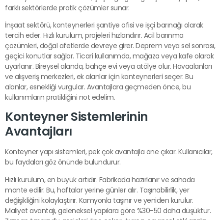
farklı sektörlerde pratik çözümler sunar.
İnşaat sektörü, konteynerleri şantiye ofisi ve işçi barınağı olarak
tercih eder. Hızlı kurulum, projeleri hızlandırır. Acil barınma
çözümleri, doğal afetlerde devreye girer. Deprem veya sel sonrası,
geçici konutlar sağlar. Ticari kullanımda, mağaza veya kafe olarak
uyarlanır. Bireysel alanda, bahçe evi veya atölye olur. Havaalanları
ve alışveriş merkezleri, ek alanlar için konteynerleri seçer. Bu
alanlar, esnekliği vurgular. Avantajlara geçmeden önce, bu
kullanımların pratikliğini not edelim.
Konteyner Sistemlerinin
Avantajları
Konteyner yapı sistemleri, pek çok avantajla öne çıkar. Kullanıcılar,
bu faydaları göz önünde bulundurur.
Hızlı kurulum, en büyük artıdır. Fabrikada hazırlanır ve sahada
monte edilir. Bu, haftalar yerine günler alır. Taşınabilirlik, yer
değişikliğini kolaylaştırır. Kamyonla taşınır ve yeniden kurulur.
Maliyet avantajı, geleneksel yapılara göre %30-50 daha düşüktür.