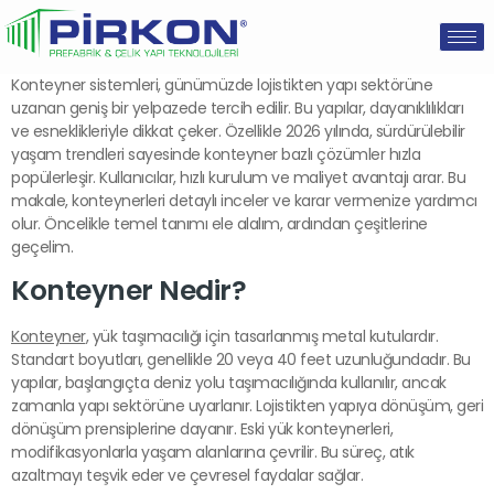
Konteyner sistemleri, günümüzde lojistikten yapı sektörüne
uzanan geniş bir yelpazede tercih edilir. Bu yapılar, dayanıklılıkları
ve esneklikleriyle dikkat çeker. Özellikle 2026 yılında, sürdürülebilir
yaşam trendleri sayesinde konteyner bazlı çözümler hızla
popülerleşir. Kullanıcılar, hızlı kurulum ve maliyet avantajı arar. Bu
makale, konteynerleri detaylı inceler ve karar vermenize yardımcı
olur. Öncelikle temel tanımı ele alalım, ardından çeşitlerine
geçelim.
Konteyner Nedir?
Konteyner
, yük taşımacılığı için tasarlanmış metal kutulardır.
Standart boyutları, genellikle 20 veya 40 feet uzunluğundadır. Bu
yapılar, başlangıçta deniz yolu taşımacılığında kullanılır, ancak
zamanla yapı sektörüne uyarlanır. Lojistikten yapıya dönüşüm, geri
dönüşüm prensiplerine dayanır. Eski yük konteynerleri,
modifikasyonlarla yaşam alanlarına çevrilir. Bu süreç, atık
azaltmayı teşvik eder ve çevresel faydalar sağlar.