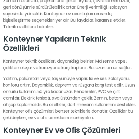
Zaman tasarrufu, projeleri öne çeker. Ayrıca, çevresel etki azalır;
geri dönüşümle sürdürülebilirlik artar. Enerji verimliliği, izolasyon
sayesinde yüksektir. Konteyner ev avantajları arasında,
kişiselleştirme seçenekleri yer alır. Bu faydalar, kararınızı etkiler.
Teknik özelliklere bakalım.
Konteyner Yapıların Teknik
Özellikleri
Konteyner teknik özellikleri, dayanıklılığı belirler. Malzeme yapısı,
çelikten oluşur ve korozyona karşı kaplanır. Bu, uzun ömür sağlar.
Yalıtım, poliüretan veya taş yünüyle yapılır. Isı ve ses izolasyonu,
konforu artırır. Dayanıklılık, deprem ve rüzgara karşı test edilir. Uzun
ömürlü kullanım, 50 yıla kadar uzar. Pencereler, PVC ve çift
camlıdır. Elektrik tesisatı, sıva üstünden çekilir. Zemin, beton veya
ahşap kaplamalıdır. Bu özellikler, dört mevsim kullanımını destekler.
Konteyner ofis çözümleri, benzer tekniklerle donatılır. Özellikler bu
şekildeyken, ev ve ofis örneklerini inceleyelim.
Konteyner Ev ve Ofis Çözümleri