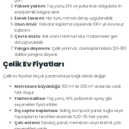
gün.
Yüksek yalıtım
: Taş yünü, EPS ve poliüretan dolgularla A+
enerji kimlik belgesi alınır.
Esnek tasarım
: Her türlü mimari detay uygulanabilir.
Uzun ömür
: Galvaniz kaplama sayesinde 100+ yıl sorunsuz
kullanım.
Çevre dostu
: Atık oranı minimumdur, malzemeler geri
dönüştürülebilir.
Yangın dayanımı
: Çelik yanmaz, özel kaplamalarla 120-180
dakika yangına dayanır.
Çelik Ev Fiyatları
Çelik ev fiyatları birçok parametreye bağlı olarak değişir:
Metrekare büyüklüğü
: 100 m² ile 300 m² arasında ciddi
fark oluşur.
Yalıtım kalitesi
: Taş yünü, XPS, poliüretan sprey gibi
seçenekler fiyatı etkiler.
Dış cephe kaplaması
: Siding, kompozit panel, tuğla veya
taş kaplama tercihleri arasında %20-35 fark yaratır.
Çatı sistemi
: Sandviç panel, membran veya kiremit çatı
seçenekleri vardır.