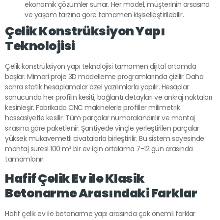
ekonomik çözümler sunar. Her model, müşterinin arsasına
ve yaşam tarzına göre tamamen kişiselleştirilebilir.
Çelik Konstrüksiyon Yapı
Teknolojisi
Çelik konstrüksiyon yapı teknolojisi tamamen dijital ortamda
başlar. Mimari proje 3D modelleme programlarında çizilir. Daha
sonra statik hesaplamalar özel yazılımlarla yapılır. Hesaplar
sonucunda her profilin kesiti, bağlantı detayları ve ankraj noktaları
kesinleşir. Fabrikada CNC makinelerle profiller milimetrik
hassasiyetle kesilir. Tüm parçalar numaralandırılır ve montaj
sırasına göre paketlenir. Şantiyede vinçle yerleştirilen parçalar
yüksek mukavemetli civatalarla birleştirilir. Bu sistem sayesinde
montaj süresi 100 m² bir ev için ortalama 7-12 gün arasında
tamamlanır.
Hafif Çelik Ev ile Klasik
Betonarme Arasındaki Farklar
Hafif çelik ev ile betonarme yapı arasında çok önemli farklar