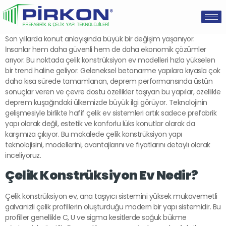
Son yıllarda konut anlayışında büyük bir değişim yaşanıyor.
İnsanlar hem daha güvenli hem de daha ekonomik çözümler
arıyor. Bu noktada çelik konstrüksiyon ev modelleri hızla yükselen
bir trend haline geliyor. Geleneksel betonarme yapılara kıyasla çok
daha kısa sürede tamamlanan, deprem performansında üstün
sonuçlar veren ve çevre dostu özellikler taşıyan bu yapılar, özellikle
deprem kuşağındaki ülkemizde büyük ilgi görüyor. Teknolojinin
gelişmesiyle birlikte hafif çelik ev sistemleri artık sadece prefabrik
yapı olarak değil, estetik ve konforlu lüks konutlar olarak da
karşımıza çıkıyor. Bu makalede çelik konstrüksiyon yapı
teknolojisini, modellerini, avantajlarını ve fiyatlarını detaylı olarak
inceliyoruz.
Çelik Konstrüksiyon Ev Nedir?
Çelik konstrüksiyon ev, ana taşıyıcı sistemini yüksek mukavemetli
galvanizli çelik profillerin oluşturduğu modern bir yapı sistemidir. Bu
profiller genellikle C, U ve sigma kesitlerde soğuk bükme