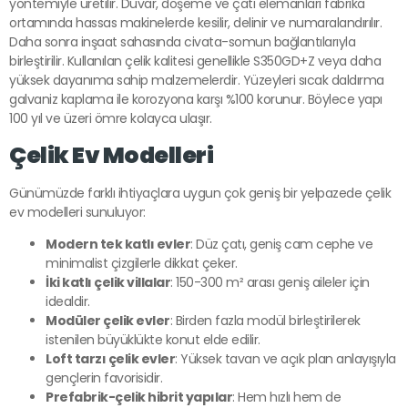
yöntemiyle üretilir. Duvar, döşeme ve çatı elemanları fabrika
ortamında hassas makinelerde kesilir, delinir ve numaralandırılır.
Daha sonra inşaat sahasında civata-somun bağlantılarıyla
birleştirilir. Kullanılan çelik kalitesi genellikle S350GD+Z veya daha
yüksek dayanıma sahip malzemelerdir. Yüzeyleri sıcak daldırma
galvaniz kaplama ile korozyona karşı %100 korunur. Böylece yapı
100 yıl ve üzeri ömre kolayca ulaşır.
Çelik Ev Modelleri
Günümüzde farklı ihtiyaçlara uygun çok geniş bir yelpazede çelik
ev modelleri sunuluyor:
Modern tek katlı evler
: Düz çatı, geniş cam cephe ve
minimalist çizgilerle dikkat çeker.
İki katlı çelik villalar
: 150-300 m² arası geniş aileler için
idealdir.
Modüler çelik evler
: Birden fazla modül birleştirilerek
istenilen büyüklükte konut elde edilir.
Loft tarzı çelik evler
: Yüksek tavan ve açık plan anlayışıyla
gençlerin favorisidir.
Prefabrik-çelik hibrit yapılar
: Hem hızlı hem de