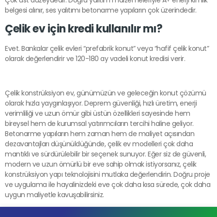
belgesi alınır, ses yalıtımı betonarme yapıların çok üzerindedir.
Çelik ev için kredi kullanılır mı?
Evet. Bankalar çelik evleri “prefabrik konut” veya “hafif çelik konut”
olarak değerlendirir ve 120-180 ay vadeli konut kredisi verir.
Çelik konstrüksiyon ev, günümüzün ve geleceğin konut çözümü
olarak hızla yaygınlaşıyor. Deprem güvenliği, hızlı üretim, enerji
verimliliği ve uzun ömür gibi üstün özellikleri sayesinde hem
bireysel hem de kurumsal yatırımcıların tercihi haline geliyor.
Betonarme yapıların hem zaman hem de maliyet açısından
dezavantajları düşünüldüğünde, çelik ev modelleri çok daha
mantıklı ve sürdürülebilir bir seçenek sunuyor. Eğer siz de güvenli,
modern ve uzun ömürlü bir eve sahip olmak istiyorsanız, çelik
konstrüksiyon yapı teknolojisini mutlaka değerlendirin. Doğru proje
ve uygulama ile hayalinizdeki eve çok daha kısa sürede, çok daha
uygun maliyetle kavuşabilirsiniz.