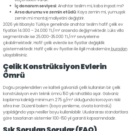
İç donanım seviyesi
: Anahtar teslim mi, kaba inşaat mı?
Arsa durumu ve zemin etüdü
: Kaya zemin mi, yumuşak
zemin mi montaj maliyetini değiştirir.
2026 yılı itibarıyla Türkiye genelinde anahtar teslim hafif çelik ev
fiyatları 14.000 – 24.000 TL/m² arasında değişmektedir. Lüks villa
segmentinde ise 25.000-35.000 TL/m² seviyelerine
çıkabilmektedir. Hafif çelik evlerde ise fiyatlar değişiklik
göstermektedir. Hafif çelik ev fiyatları ile ilgili makalemize
buradan
ulaşabilirsiniz.
Çelik Konstrüksiyon Evlerin
Ömrü
Doğru projelendirilen ve kaliteli galvanizli çelik kullanılan bir çelik
konstrüksiyon evin teknik ömrü 150 yılı rahatlıkla aşar. Galvaniz
kaplama kalınlığı minimum 275 g/m² olduğunda korozyon riski
sıfıra iner. Düzenli bakım (boya yenileme, civata kontrolü)
yapıldığında yapı nesiller boyu kullanılabilir. Uluslararası standartlara
göre tasarlanan sistemler 100-150 yıl garanti kapsamındadır.
Sık Sorulan Sorular (FAQ)